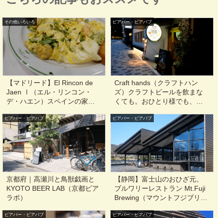
その他いろいろ
ビアバー・ビアパブ
【マドリード】El Rincon de
Craft hands（クラフトハン
Jaen Ⅰ（エル・リンコン・
ズ）クラフトビールを飲まな
デ・ハエン）スペインの家庭
くても。おひとり様でも、グ
料理的素朴さがとても美味し
ループでも、ワインも料理も
ビアバー・ビアパブ
い！マドリード在住の日本人
ビアバー・ビアパブ
とワガママに楽しめる@東京,
おススメのスペイン料理
麻布十番
@Madrid, Spain
京都府｜高瀬川と鳥獣戯画と
【静岡】富士山のおひざ元。
KYOTO BEER LAB（京都ビア
ブルワリーレストラン Mt.Fuji
ラボ）
Brewing（マウントフジブリュ
ーイング）@富士宮,西富士宮
ビアバー・ビアパブ
ビアバー・ビアパブ