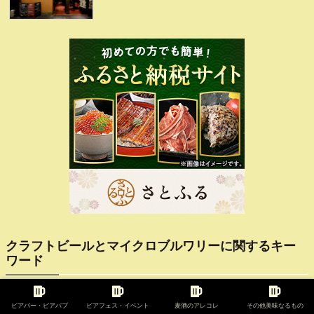
クラフトビールとマイクロブルワリーに関するキー
ワード
クラフトビール
205
ひとり飲み
202
ビアバー・ビアパブ
ビアフェス・イベント
麦酒のアレコレ
その他美味なるもの
ビアバー・ビアパブ
154
オリジナルビールあり
122