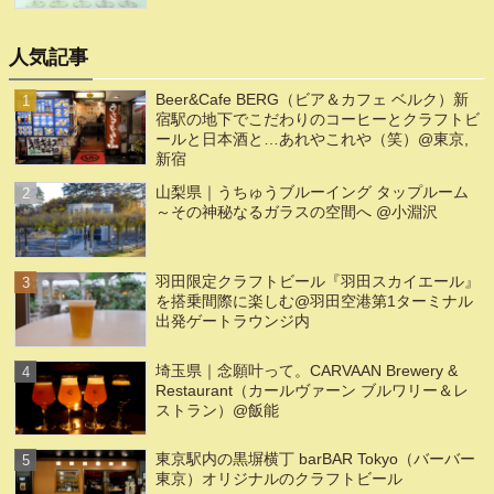
人気記事
Beer&Cafe BERG（ビア＆カフェ ベルク）新
宿駅の地下でこだわりのコーヒーとクラフトビ
ールと日本酒と…あれやこれや（笑）@東京,
新宿
山梨県｜うちゅうブルーイング タップルーム
～その神秘なるガラスの空間へ @小淵沢
羽田限定クラフトビール『羽田スカイエール』
を搭乗間際に楽しむ@羽田空港第1ターミナル
出発ゲートラウンジ内
埼玉県｜念願叶って。CARVAAN Brewery &
Restaurant（カールヴァーン ブルワリー＆レ
ストラン）@飯能
東京駅内の黒塀横丁 barBAR Tokyo（バーバー
東京）オリジナルのクラフトビール