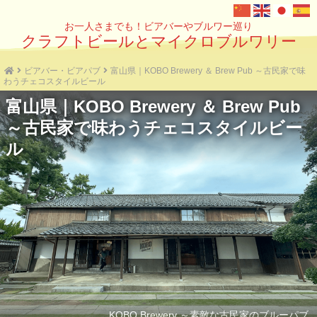
お一人さまでも！ビアバーやブルワー巡り
クラフトビールとマイクロブルワリー
ビアバー・ビアパブ
富山県｜KOBO Brewery ＆ Brew Pub ～古民家で味
わうチェコスタイルビール
富山県｜KOBO Brewery ＆ Brew Pub
～古民家で味わうチェコスタイルビー
ル
KOBO Brewery ～素敵な古民家のブルーパブ