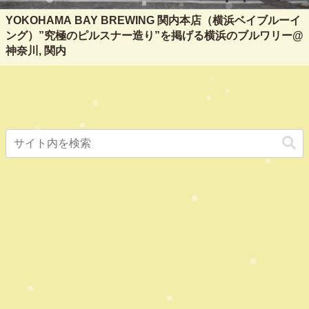
YOKOHAMA BAY BREWING 関内本店（横浜ベイブルーイ
ング）”究極のピルスナー造り”を掲げる横浜のブルワリー@
神奈川, 関内