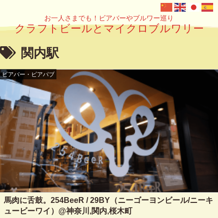
お一人さまでも！ビアバーやブルワー巡り
クラフトビールとマイクロブルワリー
関内駅
ビアバー・ビアパブ
馬肉に舌鼓。254BeeR / 29BY（ニーゴーヨンビール/ニーキ
ュービーワイ）@神奈川,関内,桜木町