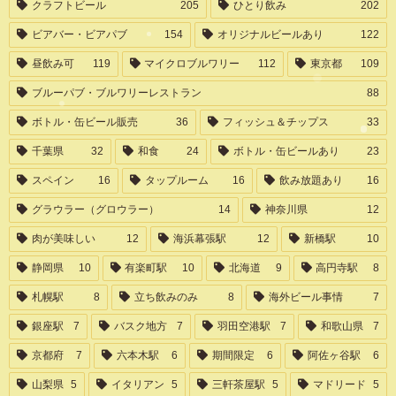
クラフトビール
205
ひとり飲み
202
ビアバー・ビアパブ
154
オリジナルビールあり
122
昼飲み可
119
マイクロブルワリー
112
東京都
109
ブルーパブ・ブルワリーレストラン
88
ボトル・缶ビール販売
36
フィッシュ＆チップス
33
千葉県
32
和食
24
ボトル・缶ビールあり
23
スペイン
16
タップルーム
16
飲み放題あり
16
グラウラー（グロウラー）
14
神奈川県
12
肉が美味しい
12
海浜幕張駅
12
新橋駅
10
静岡県
10
有楽町駅
10
北海道
9
高円寺駅
8
札幌駅
8
立ち飲みのみ
8
海外ビール事情
7
銀座駅
7
バスク地方
7
羽田空港駅
7
和歌山県
7
京都府
7
六本木駅
6
期間限定
6
阿佐ヶ谷駅
6
山梨県
5
イタリアン
5
三軒茶屋駅
5
マドリード
5