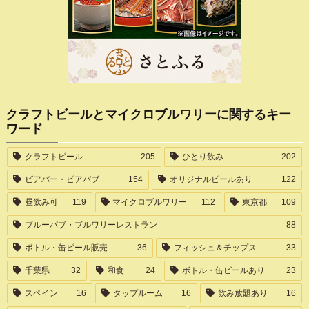
クラフトビールとマイクロブルワリーに関するキー
ワード
クラフトビール
205
ひとり飲み
202
ビアバー・ビアパブ
154
オリジナルビールあり
122
昼飲み可
119
マイクロブルワリー
112
東京都
109
ブルーパブ・ブルワリーレストラン
88
ボトル・缶ビール販売
36
フィッシュ＆チップス
33
千葉県
32
和食
24
ボトル・缶ビールあり
23
スペイン
16
タップルーム
16
飲み放題あり
16