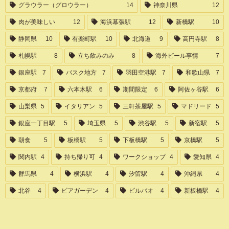
グラウラー（グロウラー）
14
神奈川県
12
肉が美味しい
12
海浜幕張駅
12
新橋駅
10
静岡県
10
有楽町駅
10
北海道
9
高円寺駅
8
札幌駅
8
立ち飲みのみ
8
海外ビール事情
7
銀座駅
7
バスク地方
7
羽田空港駅
7
和歌山県
7
京都府
7
六本木駅
6
期間限定
6
阿佐ヶ谷駅
6
山梨県
5
イタリアン
5
三軒茶屋駅
5
マドリード
5
銀座一丁目駅
5
埼玉県
5
渋谷駅
5
新宿駅
5
朝食
5
板橋駅
5
下板橋駅
5
京橋駅
5
関内駅
4
持ち帰り可
4
ワークショップ
4
愛知県
4
群馬県
4
横浜駅
4
汐留駅
4
沖縄県
4
北谷
4
ビアガーデン
4
ビルバオ
4
新板橋駅
4