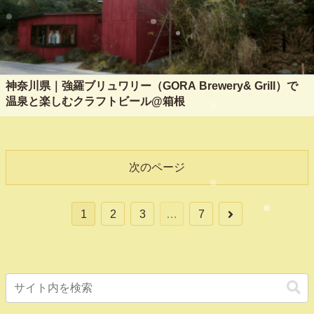
神奈川県｜強羅ブリュワリー（GORA Brewery& Grill）で
温泉と楽しむクラフトビール@箱根
次のページ
次
1
2
3
…
7
へ