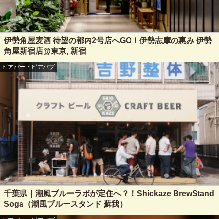
伊勢角屋麦酒 待望の都内2号店へGO！伊勢志摩の惠み 伊勢
角屋新宿店@東京, 新宿
ビアバー・ビアパブ
千葉県｜潮風ブルーラボが定住へ？！Shiokaze BrewStand
Soga（潮風ブルースタンド 蘇我）