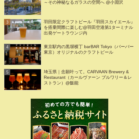
～その神秘なるガラスの空間へ @小淵沢
羽田限定クラフトビール『羽田スカイエール』
を搭乗間際に楽しむ@羽田空港第1ターミナル
出発ゲートラウンジ内
東京駅内の黒塀横丁 barBAR Tokyo（バーバー
東京）オリジナルのクラフトビール
埼玉県｜念願叶って。CARVAAN Brewery &
Restaurant（カールヴァーン ブルワリー＆レ
ストラン）@飯能