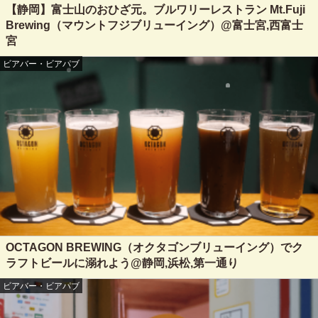
【静岡】富士山のおひざ元。ブルワリーレストラン Mt.Fuji
Brewing（マウントフジブリューイング）@富士宮,西富士
宮
ビアバー・ビアパブ
OCTAGON BREWING（オクタゴンブリューイング）でク
ラフトビールに溺れよう@静岡,浜松,第一通り
ビアバー・ビアパブ