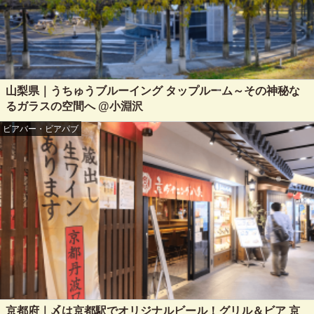
山梨県｜うちゅうブルーイング タップルーム～その神秘な
るガラスの空間へ @小淵沢
ビアバー・ビアパブ
京都府｜〆は京都駅でオリジナルビール！グリル＆ビア 京