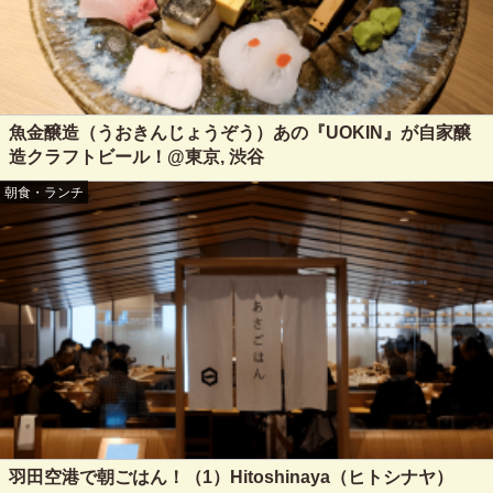
魚金醸造（うおきんじょうぞう）あの『UOKIN』が自家醸
造クラフトビール！@東京, 渋谷
朝食・ランチ
羽田空港で朝ごはん！（1）Hitoshinaya（ヒトシナヤ）