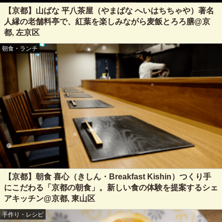
【京都】山ばな 平八茶屋（やまばな へいはちちゃや）著名
人縁の老舗料亭で、紅葉を楽しみながら麦飯とろろ膳@京
都, 左京区
朝食・ランチ
【京都】朝食 喜心（きしん・Breakfast Kishin）つくり手
にこだわる「京都の朝食」。新しい食の体験を提案するシェ
アキッチン@京都, 東山区
手作り・レシピ