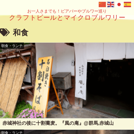
お一人さまでも！ビアバーやブルワー巡り
クラフトビールとマイクロブルワリー
和食
朝食・ランチ
赤城神社の後に十割蕎麦。『風の庵』@群馬,赤城山
朝食・ランチ