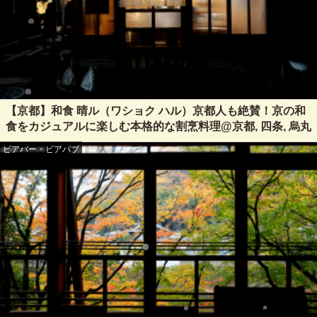
【京都】和食 晴ル（ワショク ハル）京都人も絶賛！京の和
食をカジュアルに楽しむ本格的な割烹料理@京都, 四条, 烏丸
ビアバー・ビアパブ