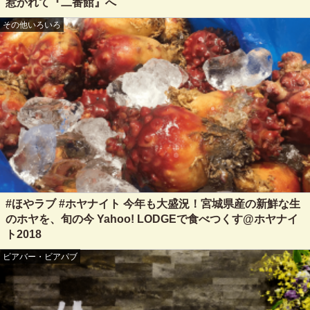
惹かれて『二番館』へ
その他いろいろ
#ほやラブ #ホヤナイト 今年も大盛況！宮城県産の新鮮な生
のホヤを、旬の今 Yahoo! LODGEで食べつくす@ホヤナイ
ト2018
ビアバー・ビアパブ