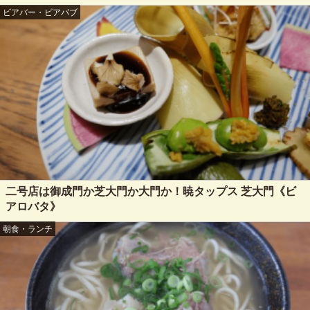
ビアバー・ビアパブ
二号店は御成門か芝大門か大門か！暁タップス 芝大門《ビ
アロバタ》
朝食・ランチ