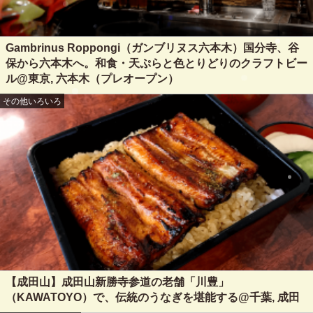
Gambrinus Roppongi（ガンブリヌス六本木）国分寺、谷
保から六本木へ。和食・天ぷらと色とりどりのクラフトビー
ル@東京, 六本木（プレオープン）
その他いろいろ
【成田山】成田山新勝寺参道の老舗「川豊」
（KAWATOYO）で、伝統のうなぎを堪能する@千葉, 成田