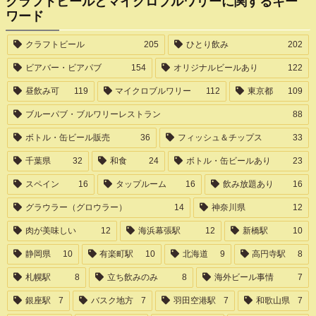
クラフトビールとマイクロブルワリーに関するキー
ワード
クラフトビール
205
ひとり飲み
202
ビアバー・ビアパブ
154
オリジナルビールあり
122
昼飲み可
119
マイクロブルワリー
112
東京都
109
ブルーパブ・ブルワリーレストラン
88
ボトル・缶ビール販売
36
フィッシュ＆チップス
33
千葉県
32
和食
24
ボトル・缶ビールあり
23
スペイン
16
タップルーム
16
飲み放題あり
16
グラウラー（グロウラー）
14
神奈川県
12
肉が美味しい
12
海浜幕張駅
12
新橋駅
10
静岡県
10
有楽町駅
10
北海道
9
高円寺駅
8
札幌駅
8
立ち飲みのみ
8
海外ビール事情
7
銀座駅
7
バスク地方
7
羽田空港駅
7
和歌山県
7