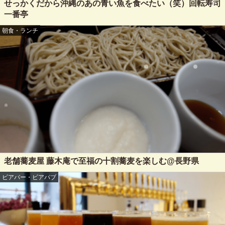
せっかくだから沖縄のあの青い魚を食べたい（笑）回転寿司
一番亭
朝食・ランチ
老舗蕎麦屋 藤木庵で至福の十割蕎麦を楽しむ@長野県
ビアバー・ビアパブ