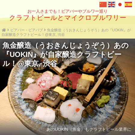
お一人さまでも！ビアバーやブルワー巡り
クラフトビールとマイクロブルワリー
ビアバー・ビアパブ
魚金醸造（うおきんじょうぞう）あの『UOKIN』が
自家醸造クラフトビール！@東京, 渋谷
魚金醸造（うおきんじょうぞう）あの
『UOKIN』が自家醸造クラフトビー
ル！@東京, 渋谷
あのUOKIN（魚金）もクラフトビール業界に