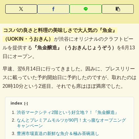
コスパの良さと料理の美味しさで大人気の
『魚金』
（UOKIN・うおきん）
が渋谷にオリジナルのクラフトビー
ルを提供する
『魚金醸造』（うおきんじょうぞう）
を6月13
日にオープン。
早速、翌6月14日に行ってきました。因みに、プレスリリー
スに載っていた予約開始日に予約したのですが、取れたのは
20時10分という2巡目。それでも席はほぼ満席でした。
index
渋谷マークシティ2階という好立地？！『魚金醸造』
なんとプレミアムモルツが90円！太っ腹なオープニング
キャンペーン
豊洲市場直送の新鮮な魚介＆極み茶碗蒸し