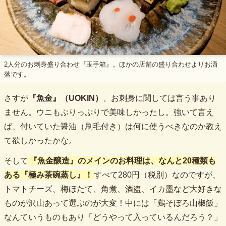
2人分のお刺身盛り合わせ『玉手箱』。ほかの店舗の盛り合わせよりお洒
落です。
さすが
『魚金』（UOKIN）
、お刺身に関しては言う事あり
ません。ウニもぷりっぷりで美味しかったし。強いて言え
ば、付いていた醤油（刷毛付き）は何に使うべきなのか教え
て欲しかったかな。
そして
『魚金醸造』
のメインのお料理は、なんと20種類も
ある『極み茶碗蒸し』！
すべて280円（税別）なのですが、
トマトチーズ、梅ほたて、角煮、酒盗、イカ墨など大好きな
ものが沢山あって選ぶのが大変！中には「鶏そぼろ山椒飯」
なんていうものもあり「どうやって入っているんだろう？」