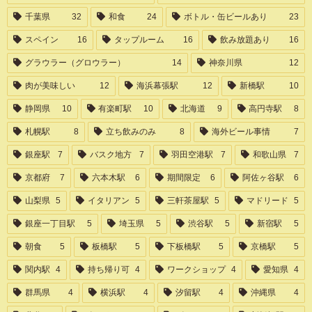
千葉県
32
和食
24
ボトル・缶ビールあり
23
スペイン
16
タップルーム
16
飲み放題あり
16
グラウラー（グロウラー）
14
神奈川県
12
肉が美味しい
12
海浜幕張駅
12
新橋駅
10
静岡県
10
有楽町駅
10
北海道
9
高円寺駅
8
札幌駅
8
立ち飲みのみ
8
海外ビール事情
7
銀座駅
7
バスク地方
7
羽田空港駅
7
和歌山県
7
京都府
7
六本木駅
6
期間限定
6
阿佐ヶ谷駅
6
山梨県
5
イタリアン
5
三軒茶屋駅
5
マドリード
5
銀座一丁目駅
5
埼玉県
5
渋谷駅
5
新宿駅
5
朝食
5
板橋駅
5
下板橋駅
5
京橋駅
5
関内駅
4
持ち帰り可
4
ワークショップ
4
愛知県
4
群馬県
4
横浜駅
4
汐留駅
4
沖縄県
4