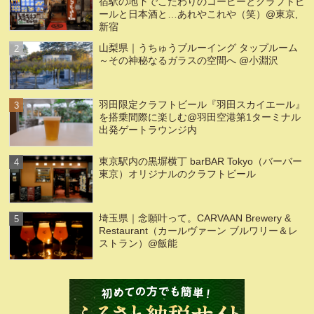
宿駅の地下でこだわりのコーヒーとクラフトビ
ールと日本酒と…あれやこれや（笑）@東京,
新宿
山梨県｜うちゅうブルーイング タップルーム
～その神秘なるガラスの空間へ @小淵沢
羽田限定クラフトビール『羽田スカイエール』
を搭乗間際に楽しむ@羽田空港第1ターミナル
出発ゲートラウンジ内
東京駅内の黒塀横丁 barBAR Tokyo（バーバー
東京）オリジナルのクラフトビール
埼玉県｜念願叶って。CARVAAN Brewery &
Restaurant（カールヴァーン ブルワリー＆レ
ストラン）@飯能