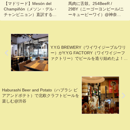
【マドリード】Mesón del
馬肉に舌鼓。254BeeR /
Champiñón（メソン・デル・
29BY（ニーゴーヨンビール/ニ
チャンピニョン）直訳すると
ーキュービーワイ）@神奈川,
『マッシュルームの館』？ス
関内,桜木町
ペインの美味しい野菜とサン
グリアで乾杯@Madrid, Spain
Y.Y.G BREWERY（ワイワイジーブルワリ
ー）がY.Y.G FACTORY（ワイワイジーフ
ァクトリー）でビールを造り始めたよ！@
千葉, 本千葉
Haburashi Beer and Potato（ハブラシ ビ
アアンドポテト）で北欧クラフトビールを
楽しむ@渋谷