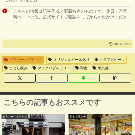
こちらの情報は記事作成／更新時点のものです。休日・営業
時間・その他、公式サイトで確認をしてからお出かけくださ
い
2023.07.23
ビアバー・ビアパブ
オリジナルビールあり
クラフトビール
ひとり飲み
マイクロブルワリー
和食
東京都
こちらの記事もおススメです
ビアバー・ビアパブ
朝食・ランチ