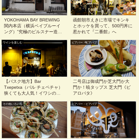
YOKOHAMA BAY BREWING
函館朝市えきに市場でキンキ
関内本店（横浜ベイブルーイ
とホッケを買って、500円丼に
ング）”究極のピルスナー造
惹かれて『二番館』へ
り”を掲げる横浜のブルワリー
ワインを楽しむ
@神奈川, 関内
ビアバー・ビアパブ
【バスク地方】Bar
二号店は御成門か芝大門か大
Txepetxa（バル チェペチャ）
門か！暁タップス 芝大門《ビ
狭くても大人気！イワシの酢
アロバタ》
漬けがとても美味しい、旧市
その他いろいろ
街地のバル@San Sebastian,
ビアバー・ビアパブ
Spain