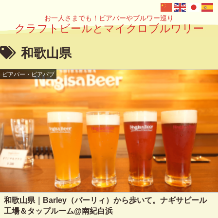
お一人さまでも！ビアバーやブルワー巡り
クラフトビールとマイクロブルワリー
和歌山県
ビアバー・ビアパブ
和歌山県｜Barley（バーリィ）から歩いて。ナギサビール
工場＆タップルーム@南紀白浜