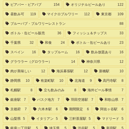
ビアバー・ビアパブ
154
オリジナルビールあり
122
昼飲み可
119
マイクロブルワリー
112
東京都
109
ブルーパブ・ブルワリーレストラン
88
ボトル・缶ビール販売
36
フィッシュ＆チップス
33
千葉県
32
和食
24
ボトル・缶ビールあり
23
スペイン
16
タップルーム
16
飲み放題あり
16
グラウラー（グロウラー）
14
神奈川県
12
肉が美味しい
12
海浜幕張駅
12
新橋駅
10
静岡県
10
有楽町駅
10
北海道
9
高円寺駅
8
札幌駅
8
立ち飲みのみ
8
海外ビール事情
7
銀座駅
7
バスク地方
7
羽田空港駅
7
和歌山県
7
京都府
7
六本木駅
6
期間限定
6
阿佐ヶ谷駅
6
山梨県
5
イタリアン
5
三軒茶屋駅
5
マドリード
5
銀座一丁目駅
5
埼玉県
5
渋谷駅
5
新宿駅
5