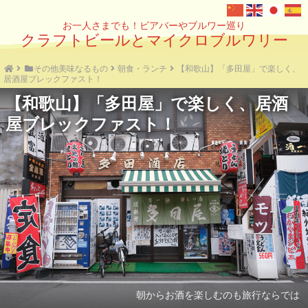
お一人さまでも！ビアバーやブルワー巡り
クラフトビールとマイクロブルワリー
その他美味なるもの
朝食・ランチ
【和歌山】「多田屋」で楽しく、
居酒屋ブレックファスト！
【和歌山】「多田屋」で楽しく、居酒
屋ブレックファスト！
朝からお酒を楽しむのも旅行ならでは