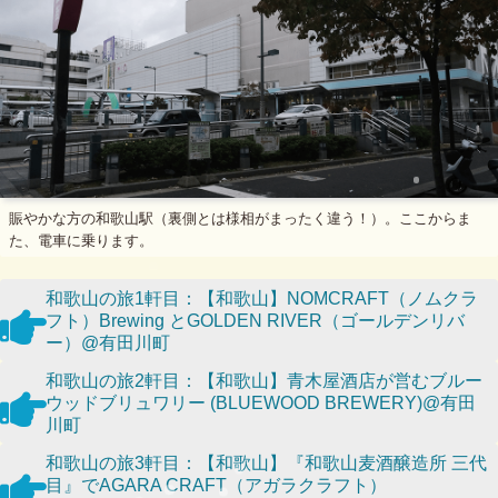
賑やかな方の和歌山駅（裏側とは様相がまったく違う！）。ここからま
た、電車に乗ります。
和歌山の旅1軒目：【和歌山】NOMCRAFT（ノムクラ
フト）Brewing とGOLDEN RIVER（ゴールデンリバ
ー）@有田川町
和歌山の旅2軒目：【和歌山】青木屋酒店が営むブルー
ウッドブリュワリー (BLUEWOOD BREWERY)@有田
川町
和歌山の旅3軒目：【和歌山】『和歌山麦酒醸造所 三代
目』でAGARA CRAFT（アガラクラフト）