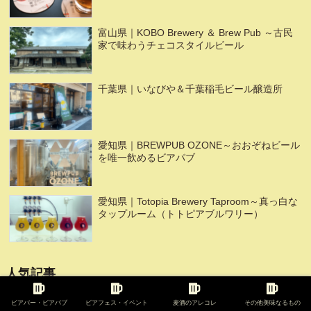
富山県｜KOBO Brewery ＆ Brew Pub ～古民
家で味わうチェコスタイルビール
千葉県｜いなびや＆千葉稲毛ビール醸造所
愛知県｜BREWPUB OZONE～おおぞねビール
を唯一飲めるビアパブ
愛知県｜Totopia Brewery Taproom～真っ白な
タップルーム（トトピアブルワリー）
人気記事
千葉県｜さすけ食堂で最高のアジフライとかじ
ビアバー・ビアパブ
ビアフェス・イベント
麦酒のアレコレ
その他美味なるもの