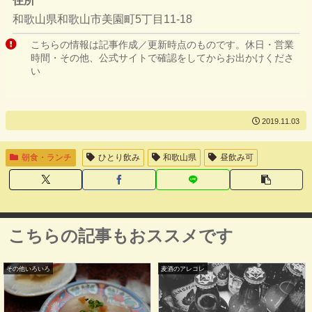
住所
和歌山県和歌山市美園町5丁目11-18
こちらの情報は記事作成／更新時点のものです。休日・営業
時間・その他、公式サイトで確認をしてからお出かけくださ
い
2019.11.03
朝食・ランチ
ひとり飲み
和歌山県
昼飲み可
こちらの記事もおススメです
その他いろいろ
麦酒のアレコレ