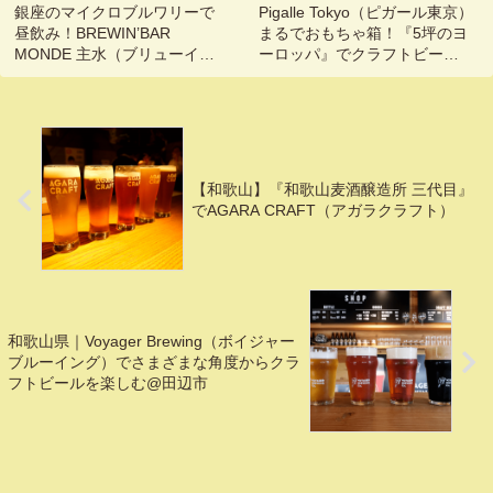
銀座のマイクロブルワリーで
Pigalle Tokyo（ピガール東京）
昼飲み！BREWIN’BAR
まるでおもちゃ箱！『5坪のヨ
MONDE 主水（ブリューイン
ーロッパ』でクラフトビール
グバー モンド）
を楽しむ@東京, 三軒茶屋
【和歌山】『和歌山麦酒醸造所 三代目』
でAGARA CRAFT（アガラクラフト）
和歌山県｜Voyager Brewing（ボイジャー
ブルーイング）でさまざまな角度からクラ
フトビールを楽しむ@田辺市