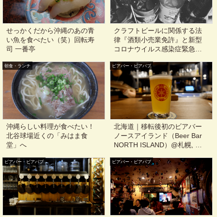
せっかくだから沖縄のあの青
クラフトビールに関係する法
い魚を食べたい（笑）回転寿
律『酒類小売業免許』と新型
司 一番亭
コロナウイルス感染症緊急経
済対策
朝食・ランチ
ビアバー・ビアパブ
沖縄らしい料理が食べたい！
北海道｜移転後初のビアバー
北谷球場近くの「みはま食
ノースアイランド（Beer Bar
堂」へ
NORTH ISLAND）@札幌, 狸
小路, 西四丁目
ビアバー・ビアパブ
ビアバー・ビアパブ