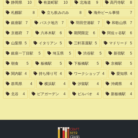
静岡県
10
有楽町駅
10
北海道
9
高円寺駅
8
札幌駅
8
立ち飲みのみ
8
海外ビール事情
7
銀座駅
7
バスク地方
7
羽田空港駅
7
和歌山県
7
京都府
7
六本木駅
6
期間限定
6
阿佐ヶ谷駅
6
山梨県
5
イタリアン
5
三軒茶屋駅
5
マドリード
5
銀座一丁目駅
5
埼玉県
5
渋谷駅
5
新宿駅
5
朝食
5
板橋駅
5
下板橋駅
5
京橋駅
5
関内駅
4
持ち帰り可
4
ワークショップ
4
愛知県
4
群馬県
4
横浜駅
4
汐留駅
4
沖縄県
4
北谷
4
ビアガーデン
4
ビルバオ
4
新板橋駅
4