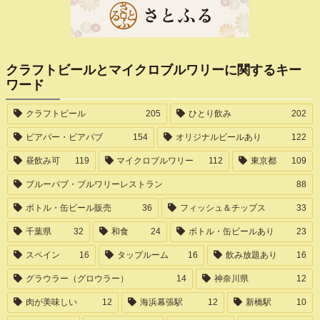
クラフトビールとマイクロブルワリーに関するキー
ワード
クラフトビール
205
ひとり飲み
202
ビアバー・ビアパブ
154
オリジナルビールあり
122
昼飲み可
119
マイクロブルワリー
112
東京都
109
ブルーパブ・ブルワリーレストラン
88
ボトル・缶ビール販売
36
フィッシュ＆チップス
33
千葉県
32
和食
24
ボトル・缶ビールあり
23
スペイン
16
タップルーム
16
飲み放題あり
16
グラウラー（グロウラー）
14
神奈川県
12
肉が美味しい
12
海浜幕張駅
12
新橋駅
10