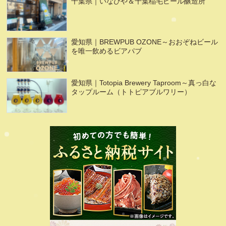
千葉県｜いなびや＆千葉稲毛ビール醸造所
愛知県｜BREWPUB OZONE～おおぞねビール
を唯一飲めるビアパブ
愛知県｜Totopia Brewery Taproom～真っ白な
タップルーム（トトピアブルワリー）