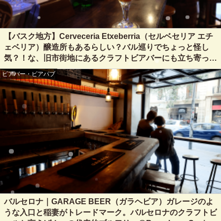
【バスク地方】Cerveceria Etxeberria（セルベセリア エチ
ェベリア）醸造所もあるらしい？バル巡りでちょっと怪し
気？！な、旧市街地にあるクラフトビアバーにも立ち寄って
みた@San Sebastian, Spain
ビアバー・ビアパブ
バルセロナ｜GARAGE BEER（ガラヘビア）ガレージのよ
うな入口と稲妻がトレードマーク。バルセロナのクラフトビ