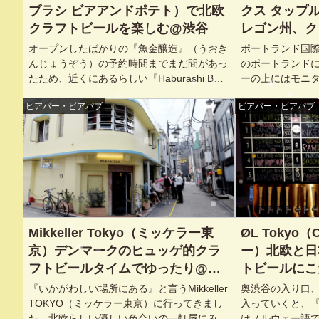
ブラシ ビアアンドポテト）で北欧
クス タップ
クラフトビールを楽しむ@渋谷
レゴン州、ク
ートランドを
オープンしたばかりの『魚金醸造』（うおき
ポートランド国
渋谷, 明治神
んじょうぞう）の予約時間までまだ間があっ
のポートランド
たため、近くにあるらしい『Haburashi Beer
ーの上にはモニ
and Potato』（ハブラシ ビアアンドポテ
景を流している
ビアバー・ビアパブ
ビアバー・ビアパブ
ト）へ。 Facebookのノリとかが大変良くて
ってしまいまし
（笑）、以前からちょっと気になっていたん
ですよね
Mikkeller Tokyo（ミッケラー東
ØL Tokyo
京）デンマークのヒュッゲ的クラ
ー）北欧と日
フトビールタイムでゆったり@東
トビールにこ
京, 渋谷
京, 渋谷, 神泉
『いかがわしい場所にある』と言うMikkeller
奥渋谷の入り口、B
TOKYO（ミッケラー東京）に行ってきまし
入っていくと、『
た。北欧らしい優しい色合いの一軒屋にみと
はノルウェー語