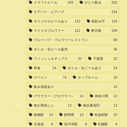
クラフトビール
205
ひとり飲み
202
ビアバー・ビアパブ
154
オリジナルビールあり
122
昼飲み可
119
マイクロブルワリー
112
東京都
109
ブルーパブ・ブルワリーレストラン
88
ボトル・缶ビール販売
36
フィッシュ＆チップス
33
千葉県
32
和食
24
ボトル・缶ビールあり
23
スペイン
16
タップルーム
16
飲み放題あり
16
グラウラー（グロウラー）
14
神奈川県
12
肉が美味しい
12
海浜幕張駅
12
新橋駅
10
静岡県
10
有楽町駅
10
北海道
9
高円寺駅
8
札幌駅
8