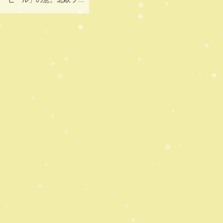
雰囲気に惹かれて明るい店内
20タップがお出迎え。