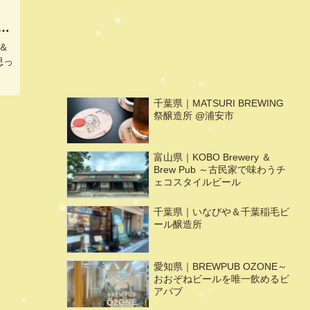
騒
中
ル＆
,
思っ
ラフ
千葉県｜MATSURI BREWING
谷
祭醸造所 @浦安市
っと
富山県｜KOBO Brewery ＆
Brew Pub ～古民家で味わうチ
ェコスタイルビール
千葉県｜いなびや＆千葉稲毛ビ
ール醸造所
愛知県｜BREWPUB OZONE～
おおぞねビールを唯一飲めるビ
アパブ