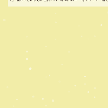
れて、周囲にあるラブホテルはかすんでしま
クの可愛らしい
いました（笑）
に入っていくと、