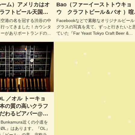
ルーム）アメリカはオ
Bao（ファーイーストトウキョ
ラフトビール天国ポ
ウ クラフトビール＆バオ ）喧
渋谷で楽しむ@東京,
からちょっと離れた東京ど真ん
際空港の名を冠する渋谷の中
Facebookなどで素敵なオリジナルビー
宮前
のクラフトビール・タイム@東京
に行ってきました！カウンタ
グラスの写真を見て、ずっと行きたいと
ターがありポートランドの風
ていた『Far Yeast Tokyo Craft Beer &
渋谷
のですが、思わず行きたくな
Bao』（ファーイーストトウキョウ ク
たよ（笑）
トビール＆バオ ）にやってきました。渋
とは思えない静かな昼のみタイムに、う
りです^^
（OL ／オル トーキョ
本の質の高いクラフ
だわるビアバー@東
unkamura近くの小道を
ØL』はあります。『OL』
で「ビール」の意。北欧ライ