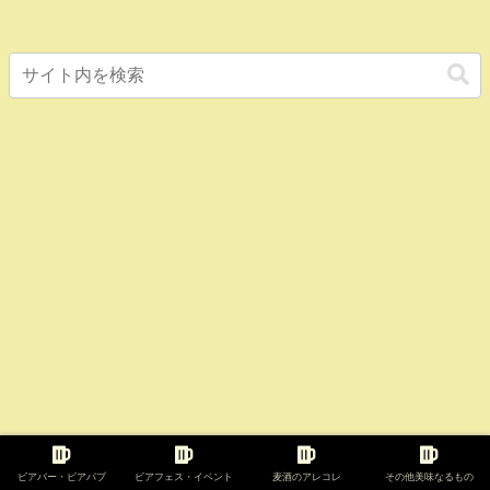
ビアバー・ビアパブ
ビアフェス・イベント
麦酒のアレコレ
その他美味なるもの
千葉県｜MATSURI BREWING 祭醸造所 @浦安