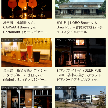
埼玉県｜念願叶って。
富山県｜KOBO Brewery ＆
CARVAAN Brewery &
Brew Pub ～古民家で味わうチ
Restaurant（カールヴァーン
ェコスタイルビール
ブルワリー＆レストラン）@
ビアバー・ビアパブ
飯能
ビアバー・ビアパブ
埼玉県｜秩父麦酒オフィシャ
ビアパブ イシイ（BEER PUB
ルタップルーム まほろバル
ISHII）谷中の温かいクラフト
(Mahollo Bar)でクマ印ビール
ビアバーでアナゴのフィッシ
@御花畑,西武秩父
ュ＆チップスを食す@東京, 西
ビアバー・ビアパブ
ビアバー・ビアパブ
日暮里, 日暮里, 千駄木