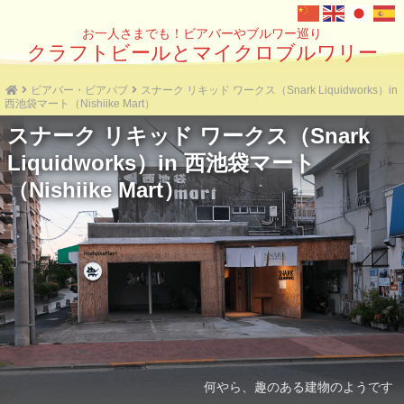
お一人さまでも！ビアバーやブルワー巡り
クラフトビールとマイクロブルワリー
ビアバー・ビアパブ
スナーク リキッド ワークス（Snark Liquidworks）in
西池袋マート（Nishiike Mart）
スナーク リキッド ワークス（Snark
Liquidworks）in 西池袋マート
（Nishiike Mart）
何やら、趣のある建物のようです