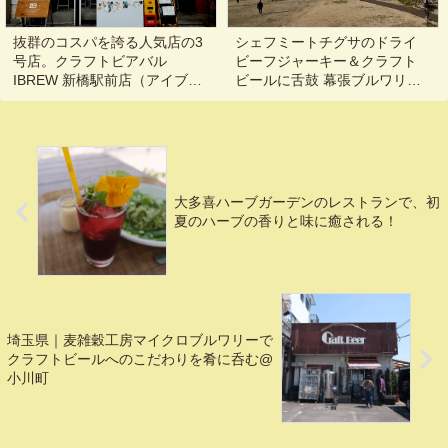
抜群のコスパを誇る人気店の3
シェフミートチグサのドライ
号店。クラフトビアバル
ビーフジャーキー＆クラフト
IBREW 新橋駅前店（アイブリ
ビールに舌鼓 幕張ブルワリー
ュー）
その9@千葉,海浜幕張
大多喜ハーブガーデンのレストランで、初
夏のハーブの香りと味に癒される！
埼玉県｜麦雑穀工房マイクロブルワリーで
クラフトビールへのこだわりを肴に呑む@
小川町