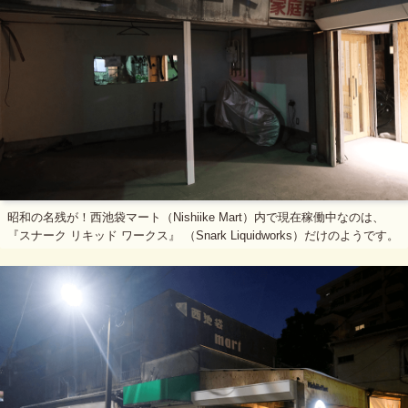
昭和の名残が！西池袋マート（Nishiike Mart）内で現在稼働中なのは、
『スナーク リキッド ワークス』 （Snark Liquidworks）だけのようです。