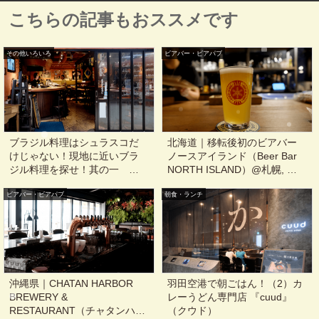
こちらの記事もおススメです
その他いろいろ
ビアバー・ビアパブ
ブラジル料理はシュラスコだ
北海道｜移転後初のビアバー
けじゃない！現地に近いブラ
ノースアイランド（Beer Bar
ジル料理を探せ！其の一
NORTH ISLAND）@札幌, 狸
CAFE de CENTRO 丸の内店
小路, 西四丁目
ビアバー・ビアパブ
（カフェドセントロ）@東京,
朝食・ランチ
日比谷
沖縄県｜CHATAN HARBOR
羽田空港で朝ごはん！（2）カ
BREWERY &
レーうどん専門店 『cuud』
RESTAURANT（チャタンハー
（クウド）