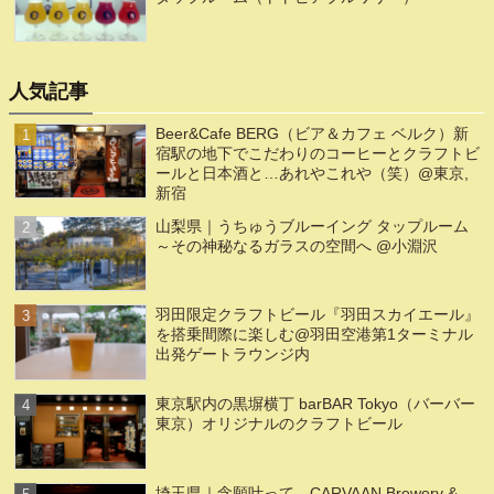
人気記事
Beer&Cafe BERG（ビア＆カフェ ベルク）新
宿駅の地下でこだわりのコーヒーとクラフトビ
ールと日本酒と…あれやこれや（笑）@東京,
新宿
山梨県｜うちゅうブルーイング タップルーム
～その神秘なるガラスの空間へ @小淵沢
羽田限定クラフトビール『羽田スカイエール』
を搭乗間際に楽しむ@羽田空港第1ターミナル
出発ゲートラウンジ内
東京駅内の黒塀横丁 barBAR Tokyo（バーバー
東京）オリジナルのクラフトビール
埼玉県｜念願叶って。CARVAAN Brewery &