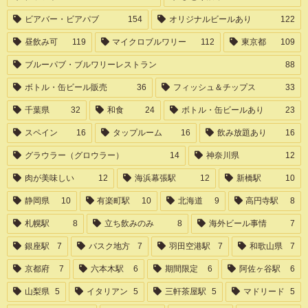
ビアバー・ビアパブ
154
オリジナルビールあり
122
昼飲み可
119
マイクロブルワリー
112
東京都
109
ブルーパブ・ブルワリーレストラン
88
ボトル・缶ビール販売
36
フィッシュ＆チップス
33
千葉県
32
和食
24
ボトル・缶ビールあり
23
スペイン
16
タップルーム
16
飲み放題あり
16
グラウラー（グロウラー）
14
神奈川県
12
肉が美味しい
12
海浜幕張駅
12
新橋駅
10
静岡県
10
有楽町駅
10
北海道
9
高円寺駅
8
札幌駅
8
立ち飲みのみ
8
海外ビール事情
7
銀座駅
7
バスク地方
7
羽田空港駅
7
和歌山県
7
京都府
7
六本木駅
6
期間限定
6
阿佐ヶ谷駅
6
山梨県
5
イタリアン
5
三軒茶屋駅
5
マドリード
5