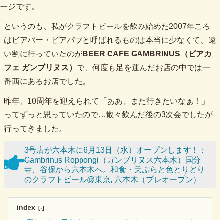
ージです。
というのも、私がクラフトビールを飲み始めた2007年ころ
はビアバー・ビアパブと呼ばれるものは本当に少なくて、遠
い割に行っていたのが
BEER CAFE GAMBRINUS（ビアカ
フェ ガンブリヌス）
で、何度も足を運んだお店の中では一
番西にあるお店でした。
昨年、10周年を迎えられて「ああ、また行きたいなぁ！」
ってずっと思っていたので…散々飲んだ後の3次会でしたが
行ってきました。
3号店が六本木に6月13日（水）オープンします！：
Gambrinus Roppongi（ガンブリヌス六本木）国分
寺、谷保から六本木へ。和食・天ぷらと色とりどり
のクラフトビール@東京, 六本木（プレオープン）
index