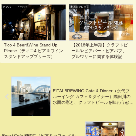
バーブルワリー＆レストラ
ビアバー・ビアパブ
ン）さわやかな風とクラフト
麦酒のアレコレ
ビールで特上のディナータイ
ム@北谷
Tico 4 Beer&Wine Stand Up
【2018年上半期】クラフトビ
Please（ティコ4 ビア＆ワイン
ールやビアバー・ビアパブ、
スタンドアッププリーズ）ナ
ブルワリーに関する体験記事
ッツ食べ放題でクラフトビー
『アクセスランキング
ルを楽しむスタンディングバ
BEST10』
ー@東京, 三軒茶屋
EITAI BREWING Cafe & Dinner（永代ブ
ルーイング カフェ＆ダイナー）隅田川の
水面の彩と、クラフトビールを味わう@東
京, 茅場町, 水天宮前, 八丁堀
Beer&Cafe BERG（ビア＆カフェ ベル