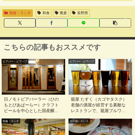
朝食・ランチ
和食
蕎麦
長野県
こちらの記事もおススメです
ビアバー・ビアパブ
ビアバー・ビアパブ
日ノモトビアパーラー（ひの
籠屋 たすく（カゴヤタスク）
もとびあぱーらー）クラフト
老舗の酒屋が経営する素敵な
ビールを中心とした国産醸造
レストランで、籠屋ブルワリ
酒＆和総菜が美味しい@東京,
ーのクラフトビールを並べて
朝食・ランチ
神保町, 御茶ノ水, 水道橋
その他いろいろ
みた@狛江, 和泉多摩川