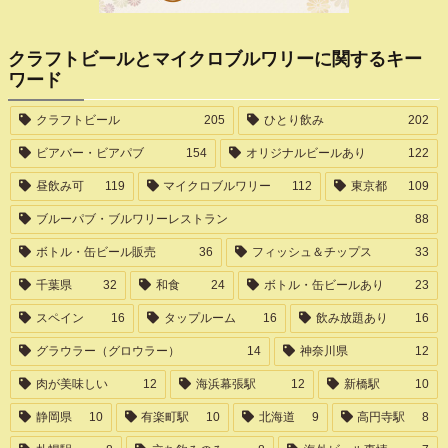
クラフトビールとマイクロブルワリーに関するキー
ワード
クラフトビール
205
ひとり飲み
202
ビアバー・ビアパブ
154
オリジナルビールあり
122
昼飲み可
119
マイクロブルワリー
112
東京都
109
ブルーパブ・ブルワリーレストラン
88
ボトル・缶ビール販売
36
フィッシュ＆チップス
33
千葉県
32
和食
24
ボトル・缶ビールあり
23
スペイン
16
タップルーム
16
飲み放題あり
16
グラウラー（グロウラー）
14
神奈川県
12
肉が美味しい
12
海浜幕張駅
12
新橋駅
10
静岡県
10
有楽町駅
10
北海道
9
高円寺駅
8