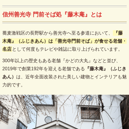
信州善光寺 門前そば処『藤木庵』とは
蕎麦激戦区の長野駅から善光寺へ至る参道において、
『藤
木庵』（ふじきあん）
は「善光寺門前そば」が食せる老舗・
名店
として何度もテレビや雑誌に取り上げられています。
300年以上の歴史もある老舗『かどの大丸』などと並び、
2019年で創業192年を迎える老舗である
『藤木庵』（ふじき
あん）
は、近年全面改装された美しい建物とインテリアも魅
力的です。