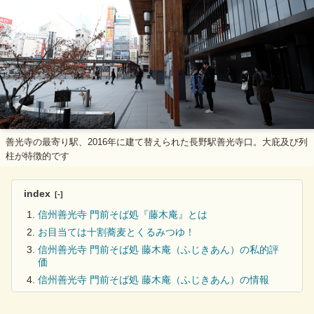
善光寺の最寄り駅、2016年に建て替えられた長野駅善光寺口。大庇及び列
柱が特徴的です
index
信州善光寺 門前そば処『藤木庵』とは
お目当ては十割蕎麦とくるみつゆ！
信州善光寺 門前そば処 藤木庵（ふじきあん）の私的評
価
信州善光寺 門前そば処 藤木庵（ふじきあん）の情報