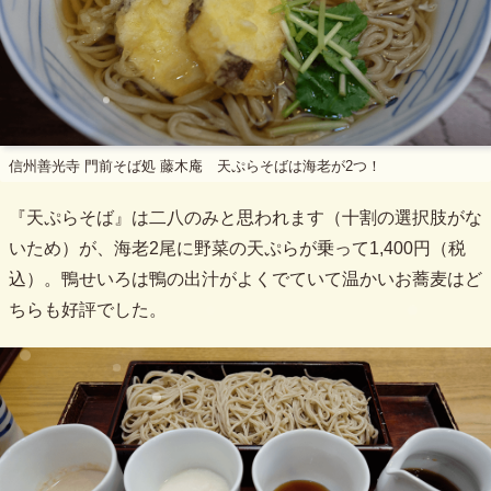
信州善光寺 門前そば処 藤木庵 天ぷらそばは海老が2つ！
『天ぷらそば』は二八のみと思われます（十割の選択肢がな
いため）が、海老2尾に野菜の天ぷらが乗って1,400円（税
込）。鴨せいろは鴨の出汁がよくでていて温かいお蕎麦はど
ちらも好評でした。