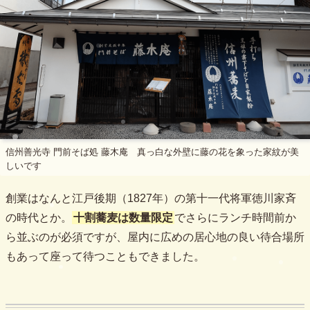
信州善光寺 門前そば処 藤木庵 真っ白な外壁に藤の花を象った家紋が美
しいです
創業はなんと江戸後期（1827年）の第十一代将軍徳川家斉
の時代とか。
十割蕎麦は数量限定
でさらにランチ時間前か
ら並ぶのが必須ですが、屋内に広めの居心地の良い待合場所
もあって座って待つこともできました。