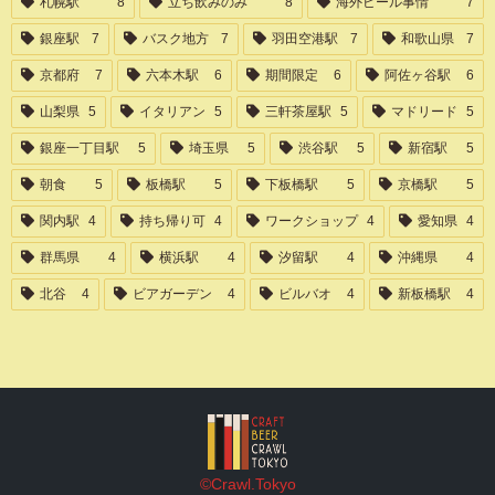
札幌駅
8
立ち飲みのみ
8
海外ビール事情
7
銀座駅
7
バスク地方
7
羽田空港駅
7
和歌山県
7
京都府
7
六本木駅
6
期間限定
6
阿佐ヶ谷駅
6
山梨県
5
イタリアン
5
三軒茶屋駅
5
マドリード
5
銀座一丁目駅
5
埼玉県
5
渋谷駅
5
新宿駅
5
朝食
5
板橋駅
5
下板橋駅
5
京橋駅
5
関内駅
4
持ち帰り可
4
ワークショップ
4
愛知県
4
群馬県
4
横浜駅
4
汐留駅
4
沖縄県
4
北谷
4
ビアガーデン
4
ビルバオ
4
新板橋駅
4
©Crawl.Tokyo