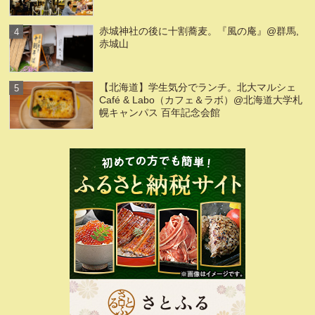
赤城神社の後に十割蕎麦。『風の庵』@群馬,
赤城山
【北海道】学生気分でランチ。北大マルシェ
Café & Labo（カフェ＆ラボ）@北海道大学札
幌キャンパス 百年記念会館