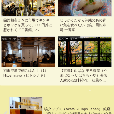
函館朝市えきに市場でキンキ
せっかくだから沖縄のあの青
とホッケを買って、500円丼に
い魚を食べたい（笑）回転寿
惹かれて『二番館』へ
司 一番亭
朝食・ランチ
ビアバー・ビアパブ
羽田空港で朝ごはん！（1）
【京都】山ばな 平八茶屋（や
Hitoshinaya（ヒトシナヤ）
まばな へいはちちゃや）著名
人縁の老舗料亭で、紅葉を楽
しみながら麦飯とろろ膳@京
都, 左京区
暁タップス（Akatsuki Taps Japan） 銀座
で楽しむモダンな料理とオリジナルのクラ