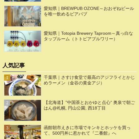
愛知県｜BREWPUB OZONE～おおぞねビール
を唯一飲めるビアパブ
愛知県｜Totopia Brewery Taproom～真っ白な
タップルーム（トトピアブルワリー）
人気記事
千葉県｜さすけ食堂で最高のアジフライとかじ
めラーメン（金谷の黄金アジ）
【北海道】”中国茶とおかゆと点心“ 奥泉で朝ご
はん@札幌, 円山公園, 西18丁目
函館朝市えきに市場でキンキとホッケを買っ
て、500円丼に惹かれて『二番館』へ