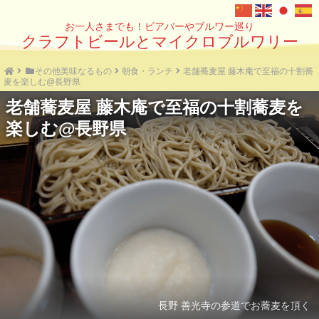
お一人さまでも！ビアバーやブルワー巡り
クラフトビールとマイクロブルワリー
その他美味なるもの
朝食・ランチ
老舗蕎麦屋 藤木庵で至福の十割蕎
麦を楽しむ@長野県
老舗蕎麦屋 藤木庵で至福の十割蕎麦を
楽しむ@長野県
長野 善光寺の参道でお蕎麦を頂く