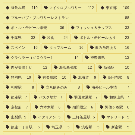
昼飲み可
119
マイクロブルワリー
112
東京都
109
ブルーパブ・ブルワリーレストラン
88
ボトル・缶ビール販売
36
フィッシュ＆チップス
33
千葉県
32
和食
24
ボトル・缶ビールあり
23
スペイン
16
タップルーム
16
飲み放題あり
16
グラウラー（グロウラー）
14
神奈川県
12
肉が美味しい
12
海浜幕張駅
12
新橋駅
10
静岡県
10
有楽町駅
10
北海道
9
高円寺駅
8
札幌駅
8
立ち飲みのみ
8
海外ビール事情
7
銀座駅
7
バスク地方
7
羽田空港駅
7
和歌山県
7
京都府
7
六本木駅
6
期間限定
6
阿佐ヶ谷駅
6
山梨県
5
イタリアン
5
三軒茶屋駅
5
マドリード
5
銀座一丁目駅
5
埼玉県
5
渋谷駅
5
新宿駅
5