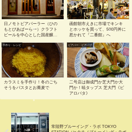
日ノモトビアパーラー（ひの
函館朝市えきに市場でキンキ
もとびあぱーらー）クラフト
とホッケを買って、500円丼に
ビールを中心とした国産醸造
惹かれて『二番館』へ
酒＆和総菜が美味しい@東京,
手作り・レシピ
神保町, 御茶ノ水, 水道橋
ビアバー・ビアパブ
カラスミを手作り！冬のごち
二号店は御成門か芝大門か大
そうをパスタとお蕎麦で
門か！暁タップス 芝大門《ビ
アロバタ》
常陸野ブルーイング・ラボ TOKYO