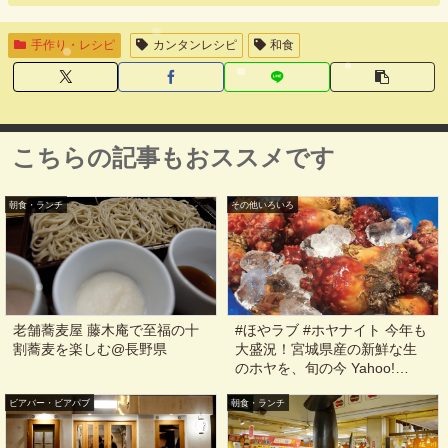
手作り・レシピ
カンタンレシピ
和食
こちらの記事もおススメです
朝食・ランチ
その他いろいろ
老舗蕎麦屋 藤木庵で至福の十
#ほやラブ #ホヤナイト 今年も
割蕎麦を楽しむ@長野県
大盛況！宮城県産の新鮮な生
のホヤを、旬の今 Yahoo!
LODGEで食べつくす@ホヤナ
ビアバー・ビアパブ
朝食・ランチ
イト2018