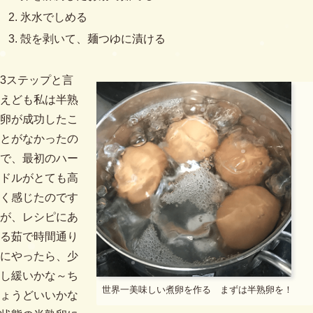
氷水でしめる
殻を剥いて、麺つゆに漬ける
3ステップと言
えども私は半熟
卵が成功したこ
とがなかったの
で、最初のハー
ドルがとても高
く感じたのです
が、レシピにあ
る茹で時間通り
にやったら、少
し緩いかな～ち
世界一美味しい煮卵を作る まずは半熟卵を！
ょうどいいかな