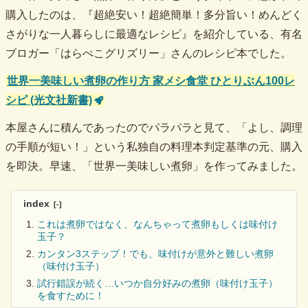
購入したのは、『超絶安い！超絶簡単！多分旨い！めんどく
さがりな一人暮らしに最適なレシピ』を紹介している、有名
ブロガー「はらぺこグリズリー」さんのレシピ本でした。
世界一美味しい煮卵の作り方 家メシ食堂 ひとりぶん100レ
シピ (光文社新書)
本屋さんに積んであったのでパラパラと見て、「よし、調理
の手順が短い！」という私独自の料理本判定基準の元、購入
を即決。早速、「世界一美味しい煮卵」を作ってみました。
index
これは煮卵ではなく、なんちゃって煮卵もしくは味付け
玉子？
カンタン3ステップ！でも、味付けが意外と難しい煮卵
（味付け玉子）
試行錯誤が続く…いつか自分好みの煮卵（味付け玉子）
を食すために！