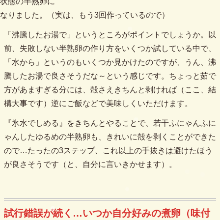
状態の半熟卵に
なりました。（実は、もう3回作っているので）
「沸騰したお湯で」というところがポイントでしょうか。以
前、失敗しない半熟卵の作り方をいくつか試している中で、
「水から」というのもいくつか見かけたのですが、うん、沸
騰したお湯で良さそうだな～という感じです。ちょっと茹で
方があますぎる分には、殻さえきちんと剥ければ（ここ、結
構大事です）逆にご飯などで美味しくいただけます。
『氷水でしめる』をきちんとやることで、若干ふにゃんふに
ゃんしたゆるめの半熟卵も、きれいに殻を剥くことができた
ので…たったの3ステップ、これ以上の手抜きは避けたほう
が良さそうです（と、自分に言いきかせます）。
試行錯誤が続く…いつか自分好みの煮卵（味付