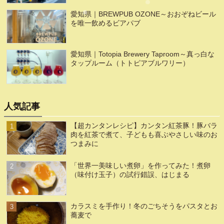
愛知県｜BREWPUB OZONE～おおぞねビール
を唯一飲めるビアパブ
愛知県｜Totopia Brewery Taproom～真っ白な
タップルーム（トトピアブルワリー）
人気記事
【超カンタンレシピ】カンタン紅茶豚！豚バラ
肉を紅茶で煮て、子どもも喜ぶやさしい味のお
つまみに
「世界一美味しい煮卵」を作ってみた！煮卵
（味付け玉子）の試行錯誤、はじまる
カラスミを手作り！冬のごちそうをパスタとお
蕎麦で