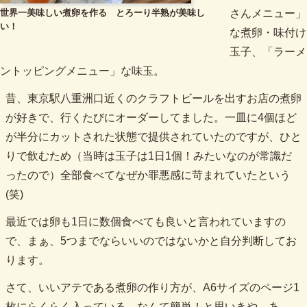
世界一美味しい煮卵を作る とろーり半熟が美味し
さんメニュー」
い！
な煮卵・味付け
玉子、「ラーメ
ントッピングメニュー」な味玉。
昔、東京駅八重洲口近くのクラフトビールを出すお店の煮卵
が好きで、行くたびにオーダーしてました。一皿に4個ほど
が半分にカットされた状態で提供されていたのですが、ひと
りで飲むため（当時は玉子は1日1個！みたいなのが常識だ
ったので）全部食べてなぜか罪悪感に苛まれていたという
(笑)
最近では卵も1日に数個食べても良いと言われていますの
で、まぁ、5つまでならいいのではないかと自分判断してお
ります。
さて、いいアテである煮卵の作り方が、A6サイズのページ1
枚にらくらく入っている。なんて簡単！と思いきや、あ