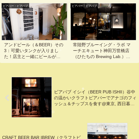
トで！@第1ターミナル展望台
天ぷら屋らしいフィッシュ＆
ビアバー・ビアパブ
（スカイ･ステーション）
ビアバー・ビアパブ
チップスを食べてきた@東京,
六本木
アンドビール（＆BEER）その
常陸野ブルーイング・ラボ マ
3：可愛いタンクが入りまし
ーチエキュート神田万世橋店
た！店主と一緒にビールがで
（ひたちの Brewing Lab.）木
きる過程を楽しむ@東京, 高円
内酒造の常陸野ネストビール
寺, 阿佐ヶ谷
を楽しむ@東京, 秋葉原, 淡路
町, 小川町, 岩本町
ビアパブ イシイ（BEER PUB ISHII）谷中
の温かいクラフトビアバーでアナゴのフィ
ッシュ＆チップスを食す@東京, 西日暮里,
日暮里, 千駄木
CRAFT BEER BAR IBREW（クラフトビ