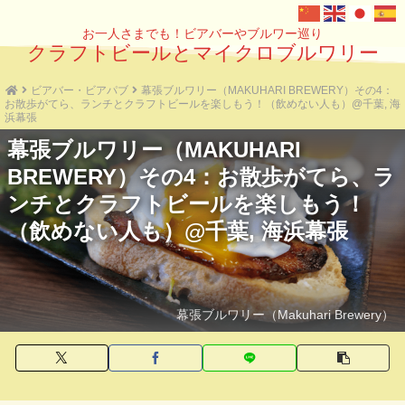
お一人さまでも！ビアバーやブルワー巡り
クラフトビールとマイクロブルワリー
ビアバー・ビアパブ
幕張ブルワリー（MAKUHARI BREWERY）その4：
お散歩がてら、ランチとクラフトビールを楽しもう！（飲めない人も）@千葉, 海
浜幕張
幕張ブルワリー（MAKUHARI
BREWERY）その4：お散歩がてら、ラ
ンチとクラフトビールを楽しもう！
（飲めない人も）@千葉, 海浜幕張
幕張ブルワリー（Makuhari Brewery）