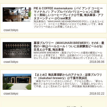
PIE & COFFEE mamenakano（パイ アンド コーヒー
マメナカノ）アップルパイのバリエーションに目移
り！美味しいコーヒーブレイク@千葉, 海浜幕張 - アフ
タヌーンティー @Crawl東京
海浜幕張の『MAKUHARI NEIGHBORHOOD POD』にあるコーヒ
ーショップ。コーヒーと季節のパイがとても美味しいです。幕張
ブルワリーのあとにお邪魔してみました。
crawl.tokyo
幕張ブルワリー（MAKUHARI BREWERY）その6：最
初の一杯はペールエール！ついに自家醸造ビールがお
目見え@千葉, 海浜幕張
MAKUHARI BREWERY（幕張ブルワリー）の最初の醸造ビール
がいよいよ登場です！「初日」は佐倉のイベントなので行かれま
せんでしたが、早速店舗での1日目に飲みに行ってきました。スッ
キリ爽やかなペールエールです。
crawl.tokyo
2018.06.06
【まとめ】海浜幕張駅からのアクセス - 幕張ブルワリ
ー（makuhari brewery）@千葉市美浜区
「幕張ブルワリーへ行きたいけれど、アクセスが悪い」「駅から
離れているから行き方がよく分からない」「京葉線しかないのっ
て不便」とよく言われているので、JR京葉線 海浜幕張駅からのア
クセスと、JR総武線 新検見川駅からのアクセスをまとめてみまし
た。
crawl.tokyo
2018.02.22