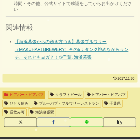
時間・その他、公式サイトで確認をしてからお出かけくださ
い
関連情報
【海浜幕張からの歩き方つき】幕張ブルワリー
（MAKUHARI BREWERY）その5：タンク眺めながらラン
チ、それともヨガ？！@千葉, 海浜幕張
2017.11.30
ビアバー・ビアパブ
クラフトビール
ビアバー・ビアパブ
ひとり飲み
ブルーパブ・ブルワリーレストラン
千葉県
昼飲み可
海浜幕張駅