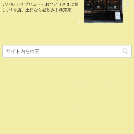
アバル アイブリュー）おひとりさまに嬉
しい1号店。土日なら昼飲みも@東京, 有
楽町, 銀座一丁目, 京橋