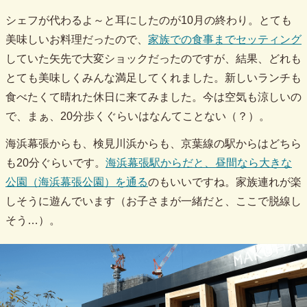
シェフが代わるよ～と耳にしたのが10月の終わり。とても
美味しいお料理だったので、
家族での食事までセッティング
していた矢先で大変ショックだったのですが、結果、どれも
とても美味しくみんな満足してくれました。新しいランチも
食べたくて晴れた休日に来てみました。今は空気も涼しいの
で、まぁ、20分歩くぐらいはなんてことない（？）。
海浜幕張からも、検見川浜からも、京葉線の駅からはどちら
も20分ぐらいです。
海浜幕張駅からだと、昼間なら大きな
公園（海浜幕張公園）を通る
のもいいですね。家族連れが楽
しそうに遊んでいます（お子さまが一緒だと、ここで脱線し
そう…）。