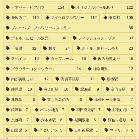
ビアバー・ビアパブ
154
オリジナルビールあり
122
昼飲み可
119
マイクロブルワリー
112
東京都
109
ブルーパブ・ブルワリーレストラン
88
ボトル・缶ビール販売
36
フィッシュ＆チップス
33
千葉県
32
和食
24
ボトル・缶ビールあり
23
スペイン
16
タップルーム
16
飲み放題あり
16
グラウラー（グロウラー）
14
神奈川県
12
肉が美味しい
12
海浜幕張駅
12
新橋駅
10
静岡県
10
有楽町駅
10
北海道
9
高円寺駅
8
札幌駅
8
立ち飲みのみ
8
海外ビール事情
7
銀座駅
7
バスク地方
7
羽田空港駅
7
和歌山県
7
京都府
7
六本木駅
6
期間限定
6
阿佐ヶ谷駅
6
山梨県
5
イタリアン
5
三軒茶屋駅
5
マドリード
5