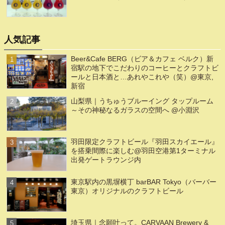
人気記事
Beer&Cafe BERG（ビア＆カフェ ベルク）新
宿駅の地下でこだわりのコーヒーとクラフトビ
ールと日本酒と…あれやこれや（笑）@東京,
新宿
山梨県｜うちゅうブルーイング タップルーム
～その神秘なるガラスの空間へ @小淵沢
羽田限定クラフトビール『羽田スカイエール』
を搭乗間際に楽しむ@羽田空港第1ターミナル
出発ゲートラウンジ内
東京駅内の黒塀横丁 barBAR Tokyo（バーバー
東京）オリジナルのクラフトビール
埼玉県｜念願叶って。CARVAAN Brewery &