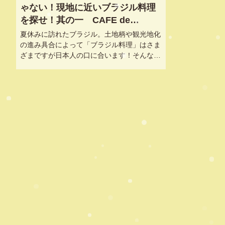
ゃない！現地に近いブラジル料理
を探せ！其の一 CAFE de
CENTRO 丸の内店（カフェドセン
夏休みに訪れたブラジル。土地柄や観光地化
トロ）@東京, 日比谷
の進み具合によって「ブラジル料理」はさま
ざまですが日本人の口に合います！そんなブ
ラジル料理に、東京で出会うことはできるの
でしょうか？