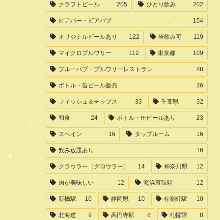
クラフトビール
205
ひとり飲み
202
ビアバー・ビアパブ
154
オリジナルビールあり
122
昼飲み可
119
マイクロブルワリー
112
東京都
109
ブルーパブ・ブルワリーレストラン
88
ボトル・缶ビール販売
36
フィッシュ＆チップス
33
千葉県
32
和食
24
ボトル・缶ビールあり
23
スペイン
16
タップルーム
16
飲み放題あり
16
グラウラー（グロウラー）
14
神奈川県
12
肉が美味しい
12
海浜幕張駅
12
新橋駅
10
静岡県
10
有楽町駅
10
北海道
9
高円寺駅
8
札幌駅
8