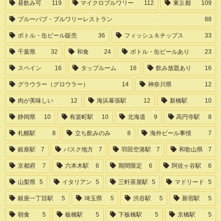
昼飲み可
119
マイクロブルワリー
112
東京都
109
ブルーパブ・ブルワリーレストラン
88
ボトル・缶ビール販売
36
フィッシュ＆チップス
33
千葉県
32
和食
24
ボトル・缶ビールあり
23
スペイン
16
タップルーム
16
飲み放題あり
16
グラウラー（グロウラー）
14
神奈川県
12
肉が美味しい
12
海浜幕張駅
12
新橋駅
10
静岡県
10
有楽町駅
10
北海道
9
高円寺駅
8
札幌駅
8
立ち飲みのみ
8
海外ビール事情
7
銀座駅
7
バスク地方
7
羽田空港駅
7
和歌山県
7
京都府
7
六本木駅
6
期間限定
6
阿佐ヶ谷駅
6
山梨県
5
イタリアン
5
三軒茶屋駅
5
マドリード
5
銀座一丁目駅
5
埼玉県
5
渋谷駅
5
新宿駅
5
朝食
5
板橋駅
5
下板橋駅
5
京橋駅
5