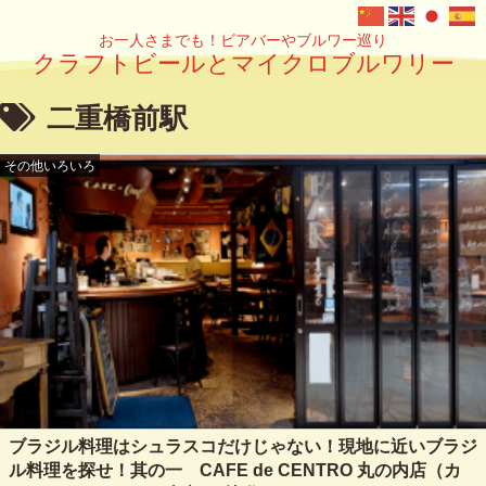
お一人さまでも！ビアバーやブルワー巡り
クラフトビールとマイクロブルワリー
二重橋前駅
その他いろいろ
ブラジル料理はシュラスコだけじゃない！現地に近いブラジ
ル料理を探せ！其の一 CAFE de CENTRO 丸の内店（カ