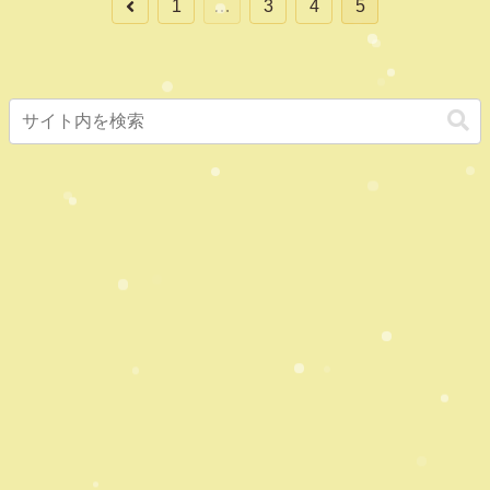
前
1
…
3
4
5
へ