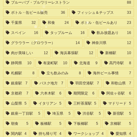
ブルーパブ・ブルワリーレストラン
88
ボトル・缶ビール販売
36
フィッシュ＆チップス
33
千葉県
32
和食
24
ボトル・缶ビールあり
23
スペイン
16
タップルーム
16
飲み放題あり
16
グラウラー（グロウラー）
14
神奈川県
12
肉が美味しい
12
海浜幕張駅
12
新橋駅
10
静岡県
10
有楽町駅
10
北海道
9
高円寺駅
8
札幌駅
8
立ち飲みのみ
8
海外ビール事情
7
銀座駅
7
バスク地方
7
羽田空港駅
7
和歌山県
7
京都府
7
六本木駅
6
期間限定
6
阿佐ヶ谷駅
6
山梨県
5
イタリアン
5
三軒茶屋駅
5
マドリード
5
銀座一丁目駅
5
埼玉県
5
渋谷駅
5
新宿駅
5
朝食
5
板橋駅
5
下板橋駅
5
京橋駅
5
関内駅
4
持ち帰り可
4
ワークショップ
4
愛知県
4