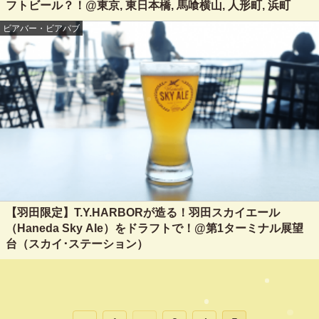
フトビール？！@東京, 東日本橋, 馬喰横山, 人形町, 浜町
ビアバー・ビアパブ
【羽田限定】T.Y.HARBORが造る！羽田スカイエール
（Haneda Sky Ale）をドラフトで！@第1ターミナル展望
台（スカイ･ステーション）