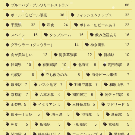
ブルーパブ・ブルワリーレストラン
88
ボトル・缶ビール販売
36
フィッシュ＆チップス
33
千葉県
32
和食
24
ボトル・缶ビールあり
23
スペイン
16
タップルーム
16
飲み放題あり
16
グラウラー（グロウラー）
14
神奈川県
12
肉が美味しい
12
海浜幕張駅
12
新橋駅
10
静岡県
10
有楽町駅
10
北海道
9
高円寺駅
8
札幌駅
8
立ち飲みのみ
8
海外ビール事情
7
銀座駅
7
バスク地方
7
羽田空港駅
7
和歌山県
7
京都府
7
六本木駅
6
期間限定
6
阿佐ヶ谷駅
6
山梨県
5
イタリアン
5
三軒茶屋駅
5
マドリード
5
銀座一丁目駅
5
埼玉県
5
渋谷駅
5
新宿駅
5
朝食
5
板橋駅
5
下板橋駅
5
京橋駅
5
関内駅
4
持ち帰り可
4
ワークショップ
4
愛知県
4