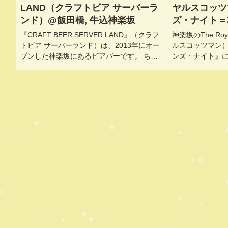
LAND（クラフトビア サーバーラ
ヤルスコッツ
ンド）@飯田橋, 牛込神楽坂
ズ・ナイト＝
偉大な詩人を
『CRAFT BEER SERVER LAND』（クラフ
神楽坂のThe Roy
田橋, 牛込神
トビア サーバーランド）は、2013年にオー
ルスコッツマン
プンした神楽坂にあるビアバーです。 ちょ
ンズ・ナイト』
っとわかりにくい…けれどメインの通りにあ
シュ＆チップス
るビアバーで、過去に2度訪問したことがあ
なかなか食べら
るのですが最近ではオリジナルビールも飲め
るという事で、久しぶ