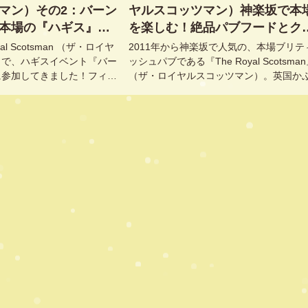
マン）その2：バーン
ヤルスコッツマン）神楽坂で本
本場の『ハギス』で
を楽しむ！絶品パブフードとク
称えよう！@東京, 飯
フトビール@東京, 飯田橋, 牛込
al Scotsman （ザ・ロイヤ
2011年から神楽坂で人気の、本場ブリテ
楽坂
楽坂
）で、ハギスイベント『バー
ッシュパブである『The Royal Scotsma
に参加してきました！フィッ
（ザ・ロイヤルスコッツマン）。英国か
と同じぐらい好きなハギス！
も虜になる、パブフードが絶品！
れないハギス！