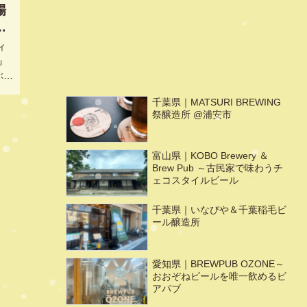
場
ラ
神
ィ
n』
ぶれ
千葉県｜MATSURI BREWING
祭醸造所 @浦安市
富山県｜KOBO Brewery ＆
Brew Pub ～古民家で味わうチ
ェコスタイルビール
千葉県｜いなびや＆千葉稲毛ビ
ール醸造所
愛知県｜BREWPUB OZONE～
おおぞねビールを唯一飲めるビ
アパブ