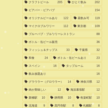
クラフトビール
205
ひとり飲み
202
ビアバー・ビアパブ
154
オリジナルビールあり
122
昼飲み可
119
マイクロブルワリー
112
東京都
109
ブルーパブ・ブルワリーレストラン
88
ボトル・缶ビール販売
36
フィッシュ＆チップス
33
千葉県
32
和食
24
ボトル・缶ビールあり
23
スペイン
16
タップルーム
16
飲み放題あり
16
グラウラー（グロウラー）
14
神奈川県
12
肉が美味しい
12
海浜幕張駅
12
新橋駅
10
静岡県
10
有楽町駅
10
北海道
9
高円寺駅
8
札幌駅
8