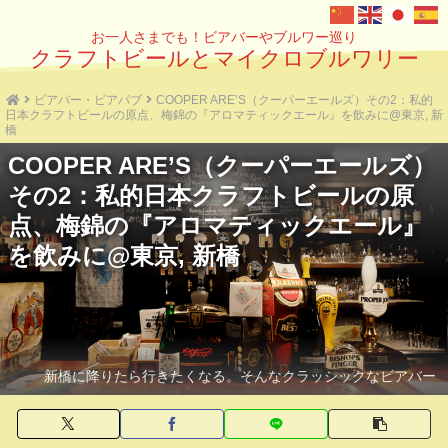
お一人さまでも！ビアバーやブルワー巡り
クラフトビールとマイクロブルワリー
ビアバー・ビアパブ
COOPER ARE’S（クーパーエールズ）その2：私的
日本クラフトビールの原点、梅錦の『アロマティックエール』を飲みに@東京, 新
橋
COOPER ARE’S（クーパーエールズ）
その2：私的日本クラフトビールの原
点、梅錦の『アロマティックエール』
を飲みに@東京, 新橋
新橋に降りたら行きたくなる。そんなクラッシックなビアバー