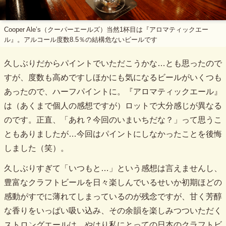
Cooper Ale’s（クーパーエールズ）当然1杯目は『アロマティックエー
ル』。アルコール度数8.5％の結構危ないビールです
久しぶりだからパイントでいただこうかな…とも思ったので
すが、度数も高めですしほかにも気になるビールがいくつも
あったので、ハーフパイントに。『アロマティックエール』
は（あくまで個人の感想ですが）ロットで大分感じが異なる
のです。正直、「あれ？今回のいまいちだな？」って思うこ
ともありましたが…今回はパイントにしなかったことを後悔
しました（笑）。
久しぶりすぎて「いつもと…」という感想は言えませんし、
豊富なクラフトビールを日々楽しんでいるせいか初期ほどの
感動がすでに薄れてしまっているのが残念ですが、甘く芳醇
な香りをいっぱい吸い込み、その余韻を楽しみつついただく
ストロングエールは、やはり私にとっての日本のクラフトビ