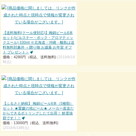
【送料無料(クール便対応)】梅錦ビール6本
セット(ピルスナー・ボック・アロマティッ
クエール) 330ml ※北海道・沖縄・離島は送
料無料対象外 ＜贈り物 お歳暮 お年賀 ギフ
ト プレゼント＞
価格：4280円（税込、送料無料)
(2018/6/18
時点)
【ふるさと納税】 梅錦ビール6本（5種類）
セット ★愛媛の地ビール★ メーカー直送だ
からできるボトリングしたて出荷！ 鮮度抜
群です！！
価格：13000円（税込、送料無料)
(2018/6/18時点)