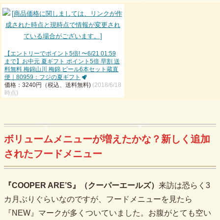
【エントリーでポイント5倍! 〜6/21 01:59
まで】お中元 夏ギフト ポイント5倍 早割 送
料無料 梅錦山川 梅錦 ビール6本セット蔵直
便｜80959：フジの夏ギフト
価格：3240円（税込、送料無料)
(2018/6/18
時点)
ボリュームメニューが増えたかな？新しく追加
されたフードメニュー
『COOPER ARE’S』（クーパーエールズ）
来訪は恐らく3
カ月ぶりぐらいなのですが、フードメニューを見たら
『NEW』マークが多くついていました。お腹がとても空い