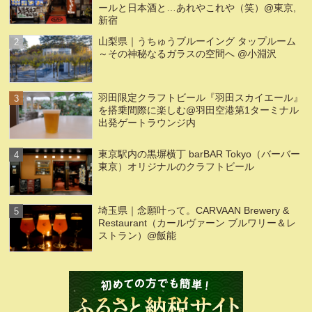
ールと日本酒と…あれやこれや（笑）@東京,
新宿
山梨県｜うちゅうブルーイング タップルーム
～その神秘なるガラスの空間へ @小淵沢
羽田限定クラフトビール『羽田スカイエール』
を搭乗間際に楽しむ@羽田空港第1ターミナル
出発ゲートラウンジ内
東京駅内の黒塀横丁 barBAR Tokyo（バーバー
東京）オリジナルのクラフトビール
埼玉県｜念願叶って。CARVAAN Brewery &
Restaurant（カールヴァーン ブルワリー＆レ
ストラン）@飯能