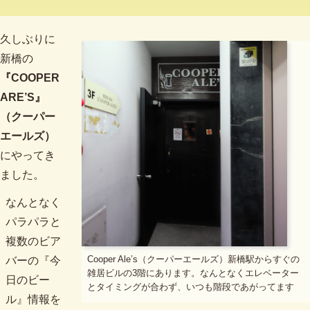
久しぶりに
新橋の
『COOPER
ARE’S』
（クーパー
エールズ）
にやってき
ました。
なんとなく
パラパラと
複数のビア
Cooper Ale’s（クーパーエールズ）新橋駅からすぐの
バーの『今
雑居ビルの3階にあります。なんとなくエレベーター
日のビー
とタイミングが合わず、いつも階段であがってます
ル』情報を