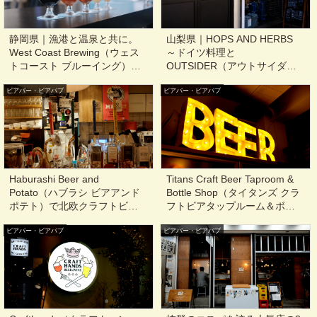
静岡県｜漁港と温泉と共に。
山梨県｜HOPS AND HERBS
West Coast Brewing（ウェス
～ドイツ料理と
トコースト ブルーイング）用
OUTSIDER（アウトサイダ
宗タップルーム@用宗
ー）を楽しむ @甲府
ビアバー・ビアパブ
ビアバー・ビアパブ
Haburashi Beer and
Titans Craft Beer Taproom &
Potato（ハブラシ ビアアンド
Bottle Shop（タイタンズ クラ
ポテト）で北欧クラフトビー
フトビアタップルーム＆ボト
ルを楽しむ@渋谷
ルショップ）軽く1杯でも、グ
ビアバー・ビアパブ
ビアバー・ビアパブ
ループでミーティングでも！
色々な使い方ができるクラフ
トビアバー@大塚