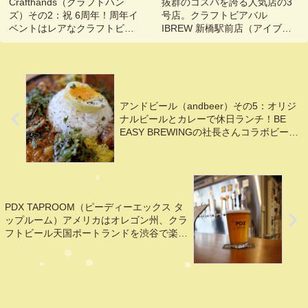
Crafthands（クラフトハン
抜群のコスパを誇る人気店の3
ズ）その2：祝 6周年！周年イ
号店。クラフトビアバル
ベントはレアなクラフトビー
IBREW 新橋駅前店（アイブリ
ルと共にみんなで祝おう@東
ュー）
京, 麻布十番, 六本木
アンドビール（andbeer）その5：オリジ
ナルビールとカレーで休日ランチ！BE
EASY BREWINGの社長さんコラボビール
も@東京,高円寺, 阿佐ヶ谷
PDX TAPROOM（ピーディーエックス タ
ップルーム）アメリカはオレゴン州、クラ
フトビール天国ポートランドを渋谷で楽し
む@東京, 渋谷, 明治神宮前