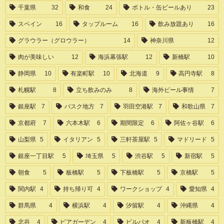
千葉県
32
和食
24
ボトル・缶ビールあり
23
スペイン
16
タップルーム
16
飲み放題あり
16
グラウラー（グロウラー）
14
神奈川県
12
肉が美味しい
12
海浜幕張駅
12
新橋駅
10
静岡県
10
有楽町駅
10
北海道
9
高円寺駅
8
札幌駅
8
立ち飲みのみ
8
海外ビール事情
7
銀座駅
7
バスク地方
7
羽田空港駅
7
和歌山県
7
京都府
7
六本木駅
6
期間限定
6
阿佐ヶ谷駅
6
山梨県
5
イタリアン
5
三軒茶屋駅
5
マドリード
5
銀座一丁目駅
5
埼玉県
5
渋谷駅
5
新宿駅
5
朝食
5
板橋駅
5
下板橋駅
5
京橋駅
5
関内駅
4
持ち帰り可
4
ワークショップ
4
愛知県
4
群馬県
4
横浜駅
4
汐留駅
4
沖縄県
4
北谷
4
ビアガーデン
4
ビルバオ
4
新板橋駅
4