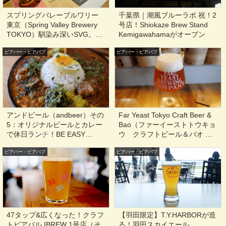
スプリングバレーブルワリー
千葉県｜潮風ブルーラボ 祝！2
東京（Spring Valley Brewery
号店！Shiokaze Brew Stand
TOKYO）馴染み深いSVG。ボ
Kemigawahamaがオープン
トルで買えないクラフトビー
ビアバー・ビアパブ
ルを楽しむ@東京, 代官山
ビアバー・ビアパブ
アンドビール（andbeer）その
Far Yeast Tokyo Craft Beer &
5：オリジナルビールとカレー
Bao（ファーイーストトウキョ
で休日ランチ！BE EASY
ウ クラフトビール＆バオ ）
BREWINGの社長さんコラボビ
喧騒からちょっと離れた東京
ビアバー・ビアパブ
ールも@東京,高円寺, 阿佐ヶ谷
ビアバー・ビアパブ
ど真ん中のクラフトビール・
タイム@東京, 渋谷
47タップ&広くなった！クラフ
【羽田限定】T.Y.HARBORが造
トビアバル IBREW 1号店（そ
る！羽田スカイエール