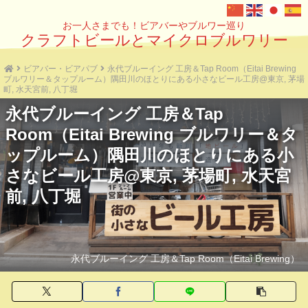
お一人さまでも！ビアバーやブルワー巡り
クラフトビールとマイクロブルワリー
ビアバー・ビアパブ
永代ブルーイング 工房＆Tap Room（Eitai Brewing
ブルワリー＆タップルーム）隅田川のほとりにある小さなビール工房@東京, 茅場
町, 水天宮前, 八丁堀
永代ブルーイング 工房＆Tap
Room（Eitai Brewing ブルワリー＆タ
ップルーム）隅田川のほとりにある小
さなビール工房@東京, 茅場町, 水天宮
前, 八丁堀
永代ブルーイング 工房＆Tap Room（Eitai Brewing）