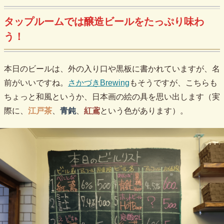
タップルームでは醸造ビールをたっぷり味わ
う！
本日のビールは、外の入り口や黒板に書かれていますが、名
前がいいですね。
さかづきBrewing
もそうですが、こちらも
ちょっと和風というか、日本画の絵の具を思い出します（実
際に、
江戸茶
、
青鈍
、
紅鳶
という色があります）。