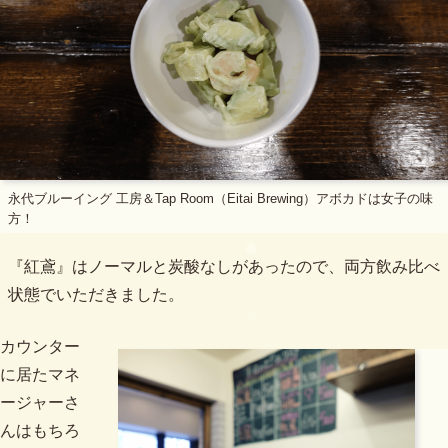
永代ブルーイング 工房＆Tap Room（Eitai Brewing）アボカドは女子の味
方！
『紅鳶』はノーマルと炭酸なしがあったので、両方飲み比べ
状態でいただきました。
カウンター
に居たマネ
ージャーさ
んはもちろ