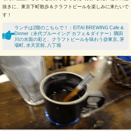
抜きに、東京下町散歩＆クラフトビールを楽しみに来たいで
す！
ランチは2階のこちらで！：EITAI BREWING Cafe &
Dinner（永代ブルーイング カフェ＆ダイナー）隅田
川の水面の彩と、クラフトビールを味わう@東京, 茅
場町, 水天宮前, 八丁堀