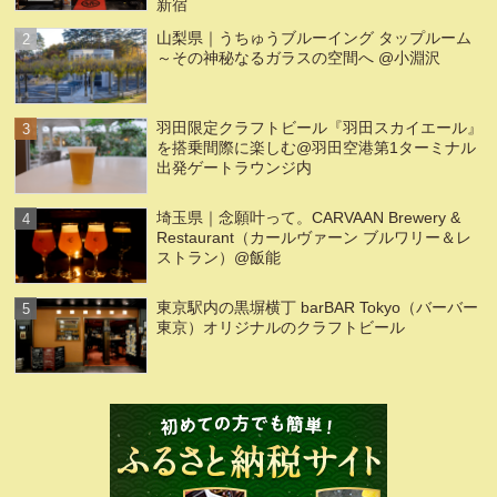
新宿
山梨県｜うちゅうブルーイング タップルーム
～その神秘なるガラスの空間へ @小淵沢
羽田限定クラフトビール『羽田スカイエール』
を搭乗間際に楽しむ@羽田空港第1ターミナル
出発ゲートラウンジ内
埼玉県｜念願叶って。CARVAAN Brewery &
Restaurant（カールヴァーン ブルワリー＆レ
ストラン）@飯能
東京駅内の黒塀横丁 barBAR Tokyo（バーバー
東京）オリジナルのクラフトビール