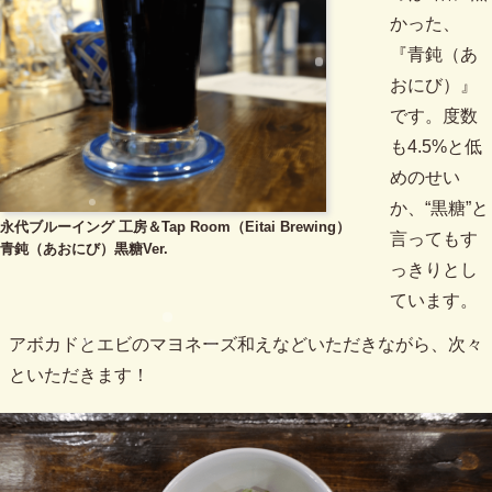
かった、
『青鈍（あ
おにび）』
です。度数
も4.5%と低
めのせい
か、“黒糖”と
永代ブルーイング 工房＆Tap Room（Eitai Brewing）
言ってもす
青鈍（あおにび）黒糖Ver.
っきりとし
ています。
アボカドとエビのマヨネーズ和えなどいただきながら、次々
といただきます！