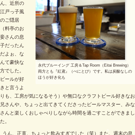
ん、近所の
江戸っ子風
のご隠居
（料亭のお
妾さんの息
子だったん
だよぉ、な
んて豪快な
永代ブルーイング 工房＆Tap Room（Eitai Brewing）
方でした。
両方とも『紅鳶』（べにとび）です。私は炭酸なしの
ほうが好き化も
ビールが好
きと言うよ
りも、工房が気になるそう）や無口なクラフトビール好きなお
兄さんや、ちょっと出てきてくださったビールマスター、みな
さんと楽しくおしゃべりしながら時間を過ごすことができまし
た。
うん、正直、ちょっと飲みすぎでした（笑）また、週末の息