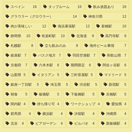
スペイン
16
タップルーム
16
飲み放題あり
16
グラウラー（グロウラー）
14
神奈川県
12
肉が美味しい
12
海浜幕張駅
12
新橋駅
10
静岡県
10
有楽町駅
10
北海道
9
高円寺駅
8
札幌駅
8
立ち飲みのみ
8
海外ビール事情
7
銀座駅
7
バスク地方
7
羽田空港駅
7
和歌山県
7
京都府
7
六本木駅
6
期間限定
6
阿佐ヶ谷駅
6
山梨県
5
イタリアン
5
三軒茶屋駅
5
マドリード
5
銀座一丁目駅
5
埼玉県
5
渋谷駅
5
新宿駅
5
朝食
5
板橋駅
5
下板橋駅
5
京橋駅
5
関内駅
4
持ち帰り可
4
ワークショップ
4
愛知県
4
群馬県
4
横浜駅
4
汐留駅
4
沖縄県
4
北谷
4
ビアガーデン
4
ビルバオ
4
新板橋駅
4