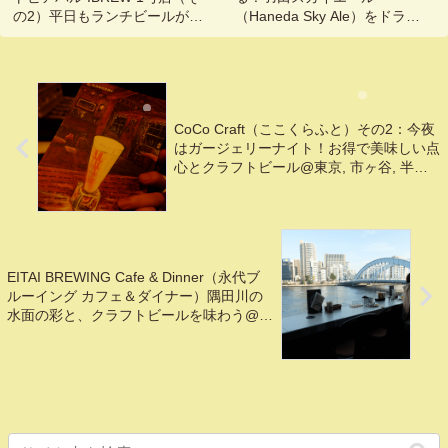
の2）平日もランチビールが飲
（Haneda Sky Ale）をドラフ
める店
トで！@第1ターミナル展望台
（スカイ･ステーション）
CoCo Craft（ここくらふと）その2：今夜
はガージェリーナイト！お得で美味しい点
心とクラフトビール@東京, 市ヶ谷, 半蔵
門
EITAI BREWING Cafe & Dinner（永代ブ
ルーイング カフェ＆ダイナー）隅田川の
水面の彩と、クラフトビールを味わう@東
京, 茅場町, 水天宮前, 八丁堀