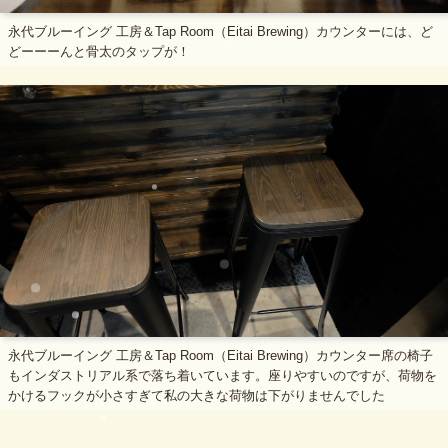
永代ブルーイング 工房＆Tap Room（Eitai Brewing）カウンターには、ど
どーーーんと骨太のタップが！
永代ブルーイング 工房＆Tap Room（Eitai Brewing）カウンター席の椅子
もインダストリアル系で落ち着いています。座りやすいのですが、荷物を
かけるフックが小さすぎて私の大きな荷物は下がりませんでした