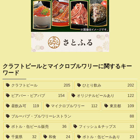
クラフトビールとマイクロブルワリーに関するキー
ワード
クラフトビール
205
ひとり飲み
202
ビアバー・ビアパブ
154
オリジナルビールあり
122
昼飲み可
119
マイクロブルワリー
112
東京都
109
ブルーパブ・ブルワリーレストラン
88
ボトル・缶ビール販売
36
フィッシュ＆チップス
33
千葉県
32
和食
24
ボトル・缶ビールあり
23