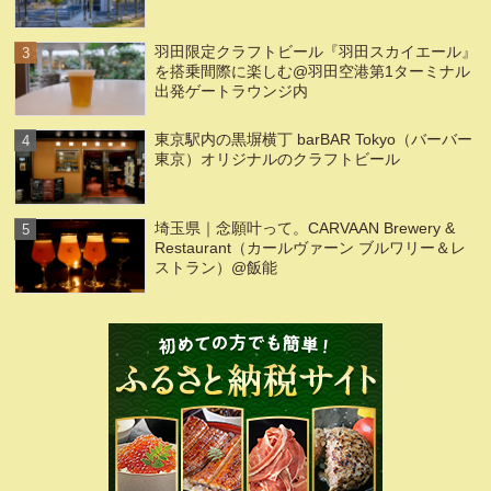
羽田限定クラフトビール『羽田スカイエール』
を搭乗間際に楽しむ@羽田空港第1ターミナル
出発ゲートラウンジ内
東京駅内の黒塀横丁 barBAR Tokyo（バーバー
東京）オリジナルのクラフトビール
埼玉県｜念願叶って。CARVAAN Brewery &
Restaurant（カールヴァーン ブルワリー＆レ
ストラン）@飯能