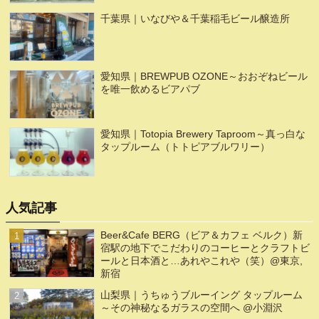
千葉県｜いなびや＆千葉稲毛ビール醸造所
愛知県｜BREWPUB OZONE～おおぞねビール
を唯一飲めるビアパブ
愛知県｜Totopia Brewery Taproom～真っ白な
タップルーム（トトピアブルワリー）
人気記事
Beer&Cafe BERG（ビア＆カフェ ベルク）新
宿駅の地下でこだわりのコーヒーとクラフトビ
ールと日本酒と…あれやこれや（笑）@東京,
新宿
山梨県｜うちゅうブルーイング タップルーム
～その神秘なるガラスの空間へ @小淵沢