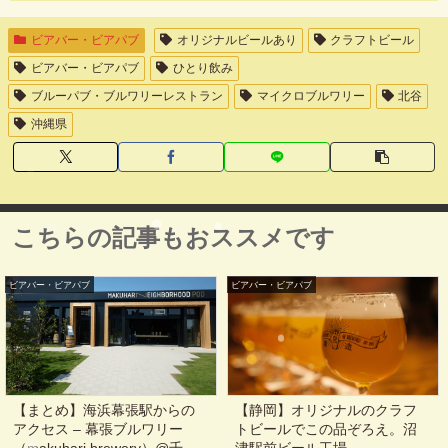
ビアバー・ビアパブ
オリジナルビールあり
クラフトビール
ビアバー・ビアパブ
ひとり飲み
ブルーパブ・ブルワリーレストラン
マイクロブルワリー
北谷
沖縄県
こちらの記事もおススメです
ビアバー・ビアパブ
ビアバー・ビアパブ
【まとめ】海浜幕張駅からの
【静岡】オリジナルのクラフ
アクセス – 幕張ブルワリー
トビールでこの品ぞろえ。沼
（makuhari brewery）@千葉
津駅前ビール工場