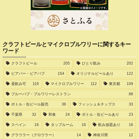
クラフトビールとマイクロブルワリーに関するキー
ワード
クラフトビール
205
ひとり飲み
202
ビアバー・ビアパブ
154
オリジナルビールあり
122
昼飲み可
119
マイクロブルワリー
112
東京都
109
ブルーパブ・ブルワリーレストラン
88
ボトル・缶ビール販売
36
フィッシュ＆チップス
33
千葉県
32
和食
24
ボトル・缶ビールあり
23
スペイン
16
タップルーム
16
飲み放題あり
16
グラウラー（グロウラー）
14
神奈川県
12