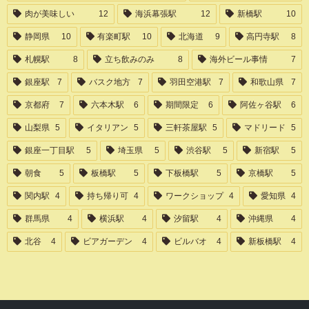
肉が美味しい
12
海浜幕張駅
12
新橋駅
10
静岡県
10
有楽町駅
10
北海道
9
高円寺駅
8
札幌駅
8
立ち飲みのみ
8
海外ビール事情
7
銀座駅
7
バスク地方
7
羽田空港駅
7
和歌山県
7
京都府
7
六本木駅
6
期間限定
6
阿佐ヶ谷駅
6
山梨県
5
イタリアン
5
三軒茶屋駅
5
マドリード
5
銀座一丁目駅
5
埼玉県
5
渋谷駅
5
新宿駅
5
朝食
5
板橋駅
5
下板橋駅
5
京橋駅
5
関内駅
4
持ち帰り可
4
ワークショップ
4
愛知県
4
群馬県
4
横浜駅
4
汐留駅
4
沖縄県
4
北谷
4
ビアガーデン
4
ビルバオ
4
新板橋駅
4