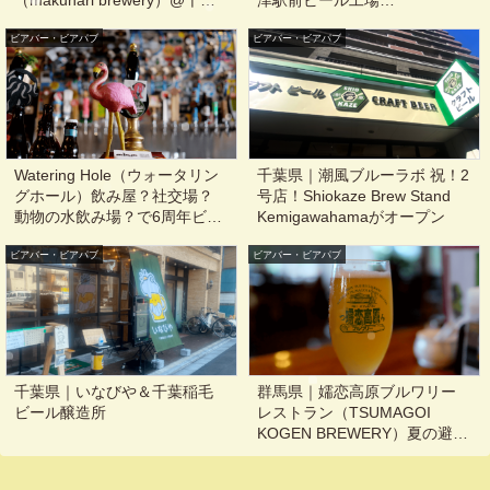
市美浜区
Repubrew（リパブリュー）@
ビアバー・ビアパブ
ビアバー・ビアパブ
沼津
Watering Hole（ウォータリン
千葉県｜潮風ブルーラボ 祝！2
グホール）飲み屋？社交場？
号店！Shiokaze Brew Stand
動物の水飲み場？で6周年ビー
Kemigawahamaがオープン
ルをいただいてきました@東
ビアバー・ビアパブ
京, 代々木, 新宿, 新宿三丁目
ビアバー・ビアパブ
千葉県｜いなびや＆千葉稲毛
群馬県｜嬬恋高原ブルワリー
ビール醸造所
レストラン（TSUMAGOI
KOGEN BREWERY）夏の避暑
に是非含めたい、甘いキャベ
ツと冷たいクラフトビール@