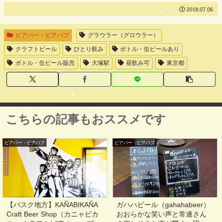
2018.07.06
ビアバー・ビアパブ
グラウラー（グロウラー）
クラフトビール
ひとり飲み
ボトル・缶ビールあり
ボトル・缶ビール販売
大塚駅
昼飲み可
東京都
こちらの記事もおススメです
ビアバー・ビアパブ
ビアバー・ビアパブ
【バスク地方】KAÑABIKAÑA
ガハハビール（gahahabeer）
Craft Beer Shop（カニャビカ
おおらかな笑い声と常連さん