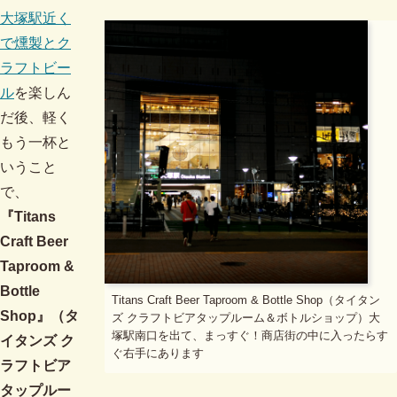
大塚駅近く
で燻製とク
ラフトビー
ル
を楽しん
だ後、軽く
もう一杯と
いうこと
で、
『Titans
Craft Beer
Taproom &
Bottle
Titans Craft Beer Taproom & Bottle Shop（タイタン
Shop』（タ
ズ クラフトビアタップルーム＆ボトルショップ）大
塚駅南口を出て、まっすぐ！商店街の中に入ったらす
イタンズ ク
ぐ右手にあります
ラフトビア
タップルー