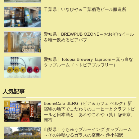
千葉県｜いなびや＆千葉稲毛ビール醸造所
愛知県｜BREWPUB OZONE～おおぞねビール
を唯一飲めるビアパブ
愛知県｜Totopia Brewery Taproom～真っ白な
タップルーム（トトピアブルワリー）
人気記事
Beer&Cafe BERG（ビア＆カフェ ベルク）新
宿駅の地下でこだわりのコーヒーとクラフトビ
ールと日本酒と…あれやこれや（笑）@東京,
新宿
山梨県｜うちゅうブルーイング タップルーム
～その神秘なるガラスの空間へ @小淵沢