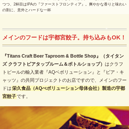
つつ、2杯目はIPAの『ファーストフロンティア』。爽やかな香りと味わい
の割に、意外とハードな一杯
メインのフードは宇都宮餃子。持ち込みもOK！
『Titans Craft Beer Taproom & Bottle Shop』（タイタン
ズ クラフトビアタップルーム＆ボトルショップ）
はクラフ
トビールの輸入業者『AQベボリューション』と『ビア・キ
ャッツ』の共同プロジェクトのお店ですので、メインのフー
ドは
栄久食品（AQべボリューション母体会社）製造の宇都
宮餃子
です。