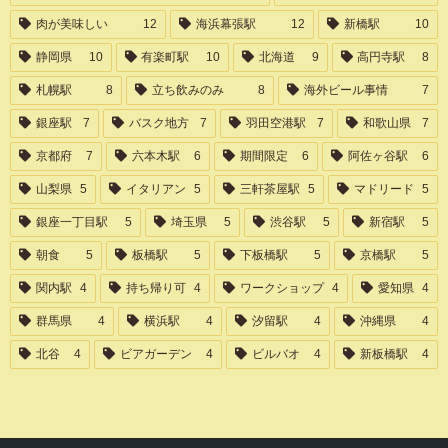
肉が美味しい
12
海浜幕張駅
12
新橋駅
10
静岡県
10
有楽町駅
10
北海道
9
高円寺駅
8
札幌駅
8
立ち飲みのみ
8
海外ビール事情
7
銀座駅
7
バスク地方
7
羽田空港駅
7
和歌山県
7
京都府
7
六本木駅
6
期間限定
6
阿佐ヶ谷駅
6
山梨県
5
イタリアン
5
三軒茶屋駅
5
マドリード
5
銀座一丁目駅
5
埼玉県
5
渋谷駅
5
新宿駅
5
朝食
5
板橋駅
5
下板橋駅
5
京橋駅
5
関内駅
4
持ち帰り可
4
ワークショップ
4
愛知県
4
群馬県
4
横浜駅
4
汐留駅
4
沖縄県
4
北谷
4
ビアガーデン
4
ビルバオ
4
新板橋駅
4