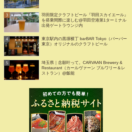
羽田限定クラフトビール『羽田スカイエール』
を搭乗間際に楽しむ@羽田空港第1ターミナル
出発ゲートラウンジ内
東京駅内の黒塀横丁 barBAR Tokyo（バーバー
東京）オリジナルのクラフトビール
埼玉県｜念願叶って。CARVAAN Brewery &
Restaurant（カールヴァーン ブルワリー＆レ
ストラン）@飯能