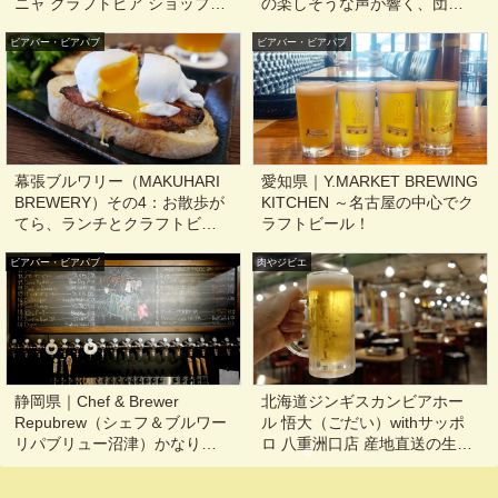
ニャ クラフトビア ショップ）
の楽しそうな声が響く、団地
今っぽい、サン・セバスティ
のクラフトビール屋さん@東
ビアバー・ビアパブ
アンの新市街地にあるクラフ
ビアバー・ビアパブ
京, 東陽町, 新木場
トビールの情報発信基地的タ
ップルーム@San Sebastian,
Spain
幕張ブルワリー（MAKUHARI
愛知県｜Y.MARKET BREWING
BREWERY）その4：お散歩が
KITCHEN ～名古屋の中心でク
てら、ランチとクラフトビー
ラフトビール！
ルを楽しもう！（飲めない人
ビアバー・ビアパブ
も）@千葉, 海浜幕張
肉やジビエ
静岡県｜Chef & Brewer
北海道ジンギスカンビアホー
Repubrew（シェフ＆ブルワー
ル 悟大（ごだい）withサッポ
リパブリュー沼津）かなり駅
ロ 八重洲口店 産地直送の生ラ
近！醸造設備も眺められるブ
ム肉を網焼きで豪快に！@東
ルーパブ@沼津
京, 日本橋, 京橋