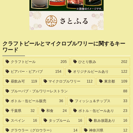
クラフトビールとマイクロブルワリーに関するキー
ワード
クラフトビール
205
ひとり飲み
202
ビアバー・ビアパブ
154
オリジナルビールあり
122
昼飲み可
119
マイクロブルワリー
112
東京都
109
ブルーパブ・ブルワリーレストラン
88
ボトル・缶ビール販売
36
フィッシュ＆チップス
33
千葉県
32
和食
24
ボトル・缶ビールあり
23
スペイン
16
タップルーム
16
飲み放題あり
16
グラウラー（グロウラー）
14
神奈川県
12